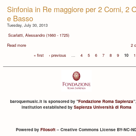
Sinfonia in Re maggiore per 2 Corni, 2 Ob
e Basso
Tuesday, July 30, 2013
Scarlatti, Alessandro (1660 - 1725)
Read more
2 
« first
‹ previous
…
4
5
6
7
8
9
10
1
baroquemusic.it is sponsored by "
Fondazione Roma Sapienza
”
institution established by
Sapienza Università di Roma
Powered by
Filosoft
– Creative Commons License BY-NC-N