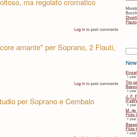
icoltoso, ma regolato cromatico
Monda
Bocche
Divert
Flauto
Log in
to post comments
 core amante" per Soprano, 2 Flauti,
Searc
New
Einze
1 year
Trio p
Log in
to post comments
Basso
1 year
J. F. 
studio per Soprano e Cembalo
[FaWV
1 year
M. de 
Flûte t
1 year
Basse 
Flûte 
1 year