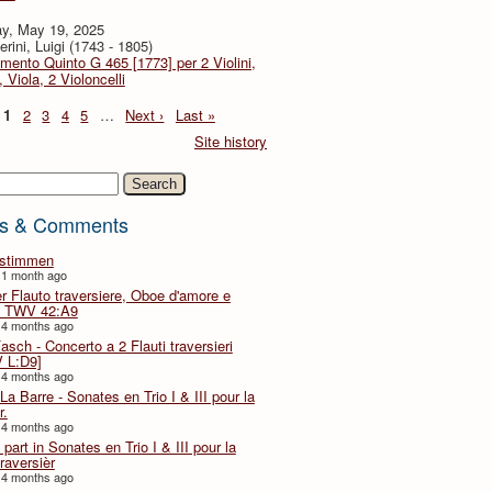
y, May 19, 2025
rini, Luigi (1743 - 1805)
imento Quinto G 465 [1773] per 2 Violini,
, Viola, 2 Violoncelli
1
2
3
4
5
…
Next ›
Last »
Site history
h
s & Comments
lstimmen
 1 month ago
er Flauto traversiere, Oboe d'amore e
 TWV 42:A9
 4 months ago
Fasch - Concerto a 2 Flauti traversieri
 L:D9]
 4 months ago
La Barre - Sonates en Trio I & III pour la
r.
 4 months ago
part in Sonates en Trio I & III pour la
traversièr
 4 months ago