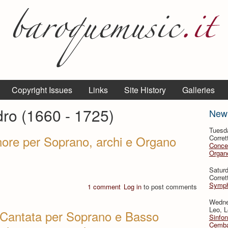
Copyright Issues
Links
Site History
Galleries
dro (1660 - 1725)
New
Tuesd
nore per Soprano, archi e Organo
Corret
Conce
Organo
Satur
Corret
Symph
1 comment
Log in
to post comments
Wedne
Leo, L
- Cantata per Soprano e Basso
Sinfon
Cemba