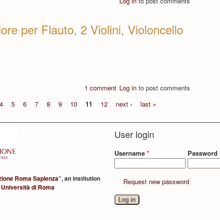
Log in
to post comments
re per Flauto, 2 Violini, Violoncello
1 comment
Log in
to post comments
4
5
6
7
8
9
10
11
12
next ›
last »
User login
Username
*
Password
zione Roma Sapienza
”, an institution
Request new password
 Università di Roma