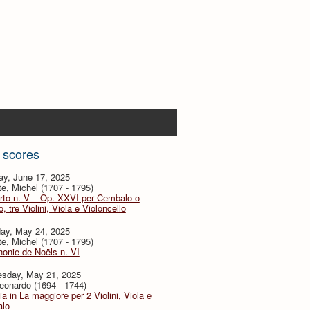
 scores
ay, June 17, 2025
te, Michel (1707 - 1795)
rto n. V – Op. XXVI per Cembalo o
, tre Violini, Viola e Violoncello
day, May 24, 2025
te, Michel (1707 - 1795)
onie de Noëls n. VI
sday, May 21, 2025
eonardo (1694 - 1744)
ia in La maggiore per 2 Violini, Viola e
lo