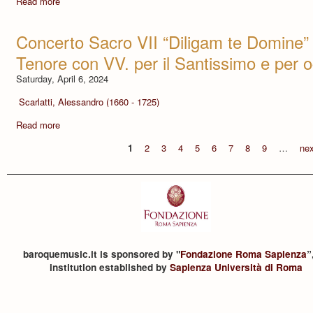
Read more
Concerto Sacro VII “Diligam te Domine” 
Tenore con VV. per il Santissimo e per o
Saturday, April 6, 2024
Scarlatti, Alessandro (1660 - 1725)
Read more
1
2
3
4
5
6
7
8
9
…
nex
baroquemusic.it is sponsored by "
Fondazione Roma Sapienza
”
institution established by
Sapienza Università di Roma