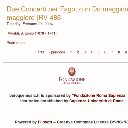
Due Concerti per Fagotto in Do maggior
maggiore [RV 486]
Tuesday, February 27, 2024
Vivaldi, Antonio (1678 - 1741)
Read more
« first
‹ previous
1
2
3
4
5
6
7
8
9
baroquemusic.it is sponsored by "
Fondazione Roma Sapienza
”
institution established by
Sapienza Università di Roma
Powered by
Filosoft
– Creative Commons License BY-NC-N