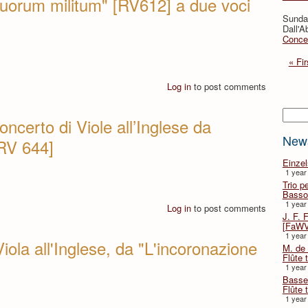
tuorum militum" [RV612] a due voci
Sunda
Dall'A
Concer
« Fir
Log in
to post comments
Searc
oncerto di Viole all’Inglese da
New
[RV 644]
Einze
1 year
Trio p
Basso
1 year
Log in
to post comments
J. F. 
[FaWV
1 year
ola all'Inglese, da "L'incoronazione
M. de 
Flûte t
1 year
Basse 
Flûte 
1 year