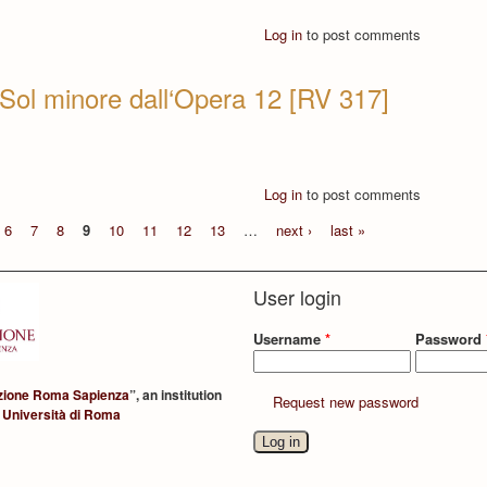
Log in
to post comments
 Sol minore dall‘Opera 12 [RV 317]
Log in
to post comments
6
7
8
9
10
11
12
13
…
next ›
last »
User login
Username
*
Password
zione Roma Sapienza
”, an institution
Request new password
 Università di Roma