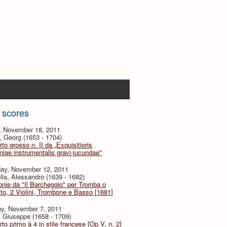
 scores
y, November 18, 2011
, Georg (1653 - 1704)
to grosso n. II da „Exquisitioris
iae instrumentalis gravi-jucundae"
day, November 12, 2011
lla, Alessandro (1639 - 1682)
onie da "Il Barcheggio" per Tromba o
to, 2 Violini, Trombone e Basso [1681]
y, November 7, 2011
i, Giuseppe (1658 - 1709)
to primo à 4 in stile francese [Op V, n. 2]