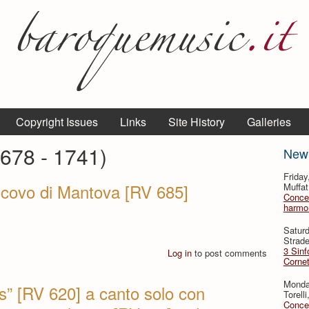
Copyright Issues
Links
Site History
Galleries
1678 - 1741)
New
Frida
scovo di Mantova [RV 685]
Muffat
Concer
harmon
Satur
Strade
3 Sinf
Log in
to post comments
Cornet
Monda
s” [RV 620] a canto solo con
Torell
Concer