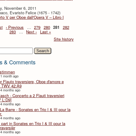
y, November 6, 2011
baco, Evaristo Felice (1675 - 1742)
to V per Oboe dall'Opera V – Libro I
st
‹ Previous
…
279
280
281
282
283
…
Next ›
Last »
Site history
h
s & Comments
lstimmen
 1 month ago
er Flauto traversiere, Oboe d'amore e
 TWV 42:A9
 4 months ago
Fasch - Concerto a 2 Flauti traversieri
 L:D9]
 4 months ago
La Barre - Sonates en Trio I & III pour la
r.
 4 months ago
part in Sonates en Trio I & III pour la
traversièr
 4 months ago