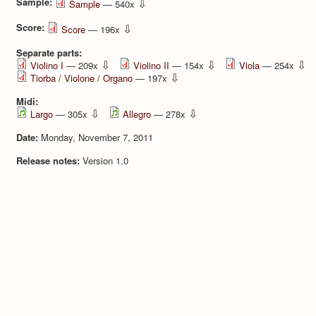
Sample:
⇩
Sample
— 540x
Score:
⇩
Score
— 196x
Separate parts:
⇩
⇩
⇩
Violino I
— 209x
Violino II
— 154x
Viola
— 254x
⇩
Tiorba / Violone / Organo
— 197x
Midi:
⇩
⇩
Largo
— 305x
Allegro
— 278x
Date:
Monday, November 7, 2011
Release notes:
Version 1.0