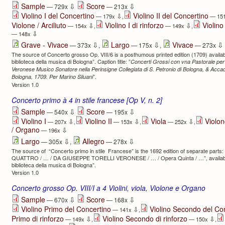
⇩
⇩
Sample
Score
— 729x
— 213x
Violino I del Concertino
Violino II del Concertino
⇩
— 179x
,
— 15
Violone / Arciliuto
Violino I di rinforzo
Violino 
⇩
⇩
— 154x
,
— 149x
,
⇩
— 148x
⇩
⇩
⇩
Grave - Vivace
Largo
Vivace
— 373x
,
— 175x
,
— 273x
The source of Concerto grosso Op. VIII/6 is a posthumous printed edition (1709) availab
biblioteca della musica di Bologna”. Caption title: ”
Concerti Grossi con vna Pastorale per i
Veronese Musico Sonatore nella Perinsigne Collegiata di S. Petronio di Bologna, & Acc
”.
Bologna, 1709. Per Marino Siluani
Version 1.0
Concerto primo à 4 in stile francese [Op V, n. 2]
⇩
⇩
Sample
Score
— 540x
— 195x
Violino I
Violino II
Viola
Violon
⇩
⇩
⇩
— 207x
,
— 153x
,
— 252x
,
/ Organo
⇩
— 196x
⇩
⇩
Largo
Allegro
— 305x
,
— 278x
The source of “Concerto primo in stile Francese” is the 1692 edition of separate par
QUATTRO / … / DA GIUSEPPE TORELLI VERONESE / … / Opera Quinta / …”, available o
biblioteca della musica di Bologna”.
Version 1.0
Concerto grosso Op. VIII/I a 4 Violini, viola, Violone e Organo
⇩
⇩
Sample
Score
— 670x
— 168x
Violino Primo del Concertino
Violino Secondo del Co
⇩
— 141x
,
Primo di rinforzo
Violino Secondo di rinforzo
⇩
⇩
— 149x
,
— 150x
,