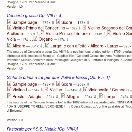
Bologna, 1709. Per Marino Siluani”.
Version 1.0
Concerto grosso Op. VIII n. 4
⇩
⇩
Sample page
Score
— 475x
— 173x
Violino Primo del Concertino
Violino Secondo del Co
⇩
— 137x
,
Arcileuto
Violino Primo di rinforzo
Violino Se
⇩
⇩
— 132x
,
— 144x
,
Viola
Organo
⇩
⇩
— 147x
,
— 147x
⇩
Allegro
Largo, e con affetto - Allegro - Largo
— 351x
,
— 325
The source of Concerto grosso Op. VIII/4 is a posthumous printed edition (1709) availab
biblioteca della musica di Bologna”. Caption title: ”Concerti Grossi con vna Pastorale per
Veronese Musico Sonatore nella Perinsigne Collegiata di S. Petronio di Bologna, & Acca
Bologna, 1709. Per Marino Siluani”.
Version 1.0
Sinfonia prima a tre per due Violini e Basso [Op. V n. 1]
⇩
⇩
Sample page
Score
— 489x
— 202x
Violino I
Violino II
Violoncello / Cembalo
⇩
⇩
— 154x
,
— 145x
,
—
⇩
⇩
Presto - Adagio
Allegro
Largo
— 331x
,
— 394x
,
— 348x
The source of the “Sinfonia Prima a tre” is the 1692 edition of separate parts: “SINF
/ DA GIUSEPPE TORELLI VERONESE / ... / Opera Quinta / ...”, online available at “Museo
di Bologna”.
Version 1.0
Pastorale per il S.S. Natale [Op. VIII/6]