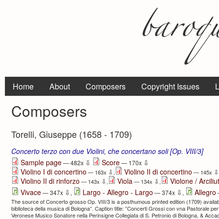
Home
About
Composers
Copyright Issues
L
Composers
Torelli, Giuseppe (1658 - 1709)
Concerto terzo con due Violini, che concertano soli [Op. VIII/3]
⇩
⇩
Sample page
Score
— 482x
— 170x
Violino I di concertino
Violino II di concertino
⇩
⇩
— 163x
,
— 145x
Violino II di rinforzo
Viola
Violone / Arciliu
⇩
⇩
— 143x
,
— 134x
,
⇩
⇩
Vivace
Largo - Allegro - Largo
Allegro
— 347x
,
— 374x
,
The source of Concerto grosso Op. VIII/3 is a posthumous printed edition (1709) availab
biblioteca della musica di Bologna”. Caption title: ”Concerti Grossi con vna Pastorale per
Veronese Musico Sonatore nella Perinsigne Collegiata di S. Petronio di Bologna, & Acca