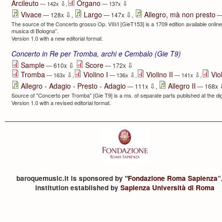
Arcileuto
Organo
⇩
⇩
— 142x
,
— 137x
⇩
⇩
Vivace
Largo
Allegro, mà non presto
— 128x
,
— 147x
,
—
The source of the Concerto grosso Op. VIII/I [GieT153] is a 1709 edition available online
musica di Bologna”.
Version 1.0 with a new editorial format.
Concerto in Re per Tromba, archi e Cembalo (Gie T9)
⇩
⇩
Sample
Score
— 610x
— 172x
Tromba
Violino I
Violino II
Vio
⇩
⇩
⇩
— 163x
,
— 136x
,
— 141x
,
⇩
Allegro - Adagio - Presto - Adagio
Allegro II
— 111x
,
— 168x
Source of "Concerto per Tromba" [Gie T9] is a ms. of separate parts published at the dig
Version 1.0 with a revised editorial format.
baroquemusic.it is sponsored by "
Fondazione Roma Sapienza
”
institution established by
Sapienza Università di Roma