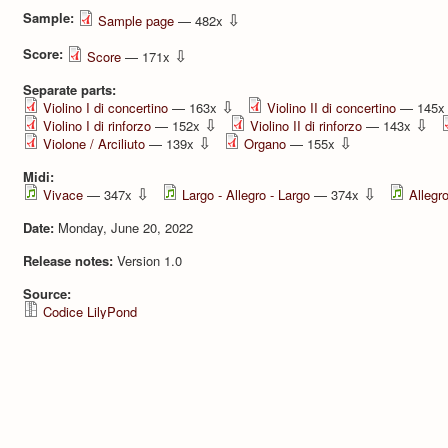
Sample:
⇩
Sample page
— 482x
Score:
⇩
Score
— 171x
Separate parts:
⇩
Violino I di concertino
— 163x
Violino II di concertino
— 145
⇩
⇩
Violino I di rinforzo
— 152x
Violino II di rinforzo
— 143x
⇩
⇩
Violone / Arciliuto
— 139x
Organo
— 155x
Midi:
⇩
⇩
Vivace
— 347x
Largo - Allegro - Largo
— 374x
Allegr
Date:
Monday, June 20, 2022
Release notes:
Version 1.0
Source:
Codice LilyPond