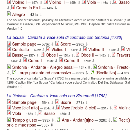
Violino I
Violino II
Viola
Basso
⇩
⇩
⇩
— 157x
,
— 155x
,
— 146x
,
Corno in Fa II
⇩
⇩
,
— 149x
⇩
Allegro
— 431x
The source of “sinfonia”, possibly an alternative overture of the cantata “La Scusa” (178
available at Gallica, BNF, département Musique, MS-1908. Caption title: “altra Sinfonia m
Version 1.0
La Scusa - Cantata a voce sola di contralto con Sinfonia [1780]
⇩
⇩
Sample page
Score
— 576x
— 296x
Contralto
Violino I
Violino II
Vi
⇩
⇩
⇩
— 625x
,
— 142x
,
— 173x
,
Basso
Oboe I
Oboe II
Travers
⇩
⇩
⇩
— 157x
,
— 151x
,
— 147x
,
Corno I
Corno II
⇩
⇩
⇩
— 146x
,
— 193x
,
— 150x
⇩
Sinfonia - Andante - Allegro assai
Sinfonia - Presto
— 424x
,
⇩
⇩
Largo parlante ed espressivo
[Recitativo]
,
— 356x
,
— 476x
The source of cantata “La Scusa” (1780) in a manuscript of the score, online available 
4298. Caption title: “La Scusa / Cantata à voce sola di Contralto / Del Sig. Baldassar Galu
Version 1.0
La Gelosia - Cantata a Voce sola con Strumenti [1782]
⇩
⇩
Sample page
Score
— 564x
— 271x
Voce [clef alto]
Voce [treble_8 clef]
Violino
⇩
⇩
— 204x
,
— 231x
,
Viola
Basso
⇩
⇩
— 183x
,
— 186x
⇩
⇩
Tempo giusto
Aria - Andan[ti]no
Recit[
— 393x
,
— 328x
,
⇩
brio e maestoso
— 358x