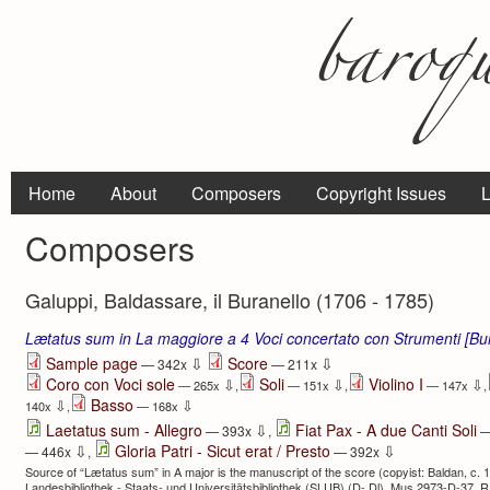
Home
About
Composers
Copyright Issues
L
Composers
Galuppi, Baldassare, il Buranello (1706 - 1785)
Lætatus sum in La maggiore a 4 Voci concertato con Strumenti [Bu
⇩
⇩
Sample page
Score
— 342x
— 211x
Coro con Voci sole
Soli
Violino I
⇩
⇩
⇩
— 265x
,
— 151x
,
— 147x
,
Basso
⇩
⇩
140x
,
— 168x
⇩
Laetatus sum - Allegro
Fiat Pax - A due Canti Soli
— 393x
,
—
⇩
⇩
Gloria Patri - Sicut erat / Presto
— 446x
,
— 392x
Source of “Lætatus sum” in A major is the manuscript of the score (copyist: Baldan, c.
Landesbibliothek - Staats- und Universitätsbibliothek (SLUB) (D- Dl), Mus.2973-D-37, R