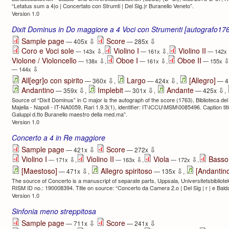
“Letatus sum a 4|o | Concertato con Strumti | Del Sig.|r Buranello Veneto”.
Version 1.0
Dixit Dominus in Do maggiore a 4 Voci con Strumenti [autografo17
⇩
⇩
Sample page
Score
— 405x
— 285x
Coro e Voci sole
Violino I
Violino II
⇩
⇩
— 143x
,
— 161x
,
— 142x
Violone / Violoncello
Oboe I
Oboe II
⇩
⇩
— 138x
,
— 161x
,
— 155x
⇩
— 144x
⇩
⇩
All[egr]o con spirito
Largo
[Allegro]
— 360x
,
— 424x
,
— 4
⇩
⇩
⇩
Andantino
Implebit
Andante
— 359x
,
— 301x
,
— 425x
,
Source of “Dixit Dominus” in C major is the autograph of the score (1763), Biblioteca de
Majella - Napoli - IT-NA0059, Rari 1.9.3(1), identifier: IT\ICCU\MSM\0085496. Caption title:
Galuppi d.tto Buranello maestro della med.ma”.
Version 1.0
Concerto a 4 in Re maggiore
⇩
⇩
Sample page
Score
— 421x
— 272x
Violino I
Violino II
Viola
Basso
⇩
⇩
⇩
— 171x
,
— 163x
,
— 172x
,
⇩
⇩
[Maestoso]
Allegro spiritoso
[Andantin
— 471x
,
— 135x
,
The source of Concerto is a manuscript of separate parts, Uppsala, Universitetsbibliot
RISM ID no.: 190008394. Title on source: “Concerto da Camera 2.o | Del Sig | r | e Bald
Version 1.0
Sinfonia meno streppitosa
⇩
⇩
Sample page
Score
— 711x
— 241x