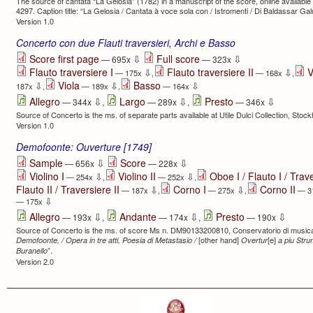
The source of cantata “La Gelosia” (1782) in a manuscript of the score, online available
4297. Caption title: “La Gelosia / Cantata à voce sola con / Istromenti / Di Baldassar Gal
Version 1.0
Concerto con due Flauti traversieri, Archi e Basso
⇩
⇩
Score first page
Full score
— 695x
— 323x
Flauto traversiere I
Flauto traversiere II
V
⇩
⇩
— 175x
,
— 168x
,
Viola
Basso
⇩
⇩
⇩
187x
,
— 189x
,
— 164x
⇩
⇩
⇩
Allegro
Largo
Presto
— 344x
,
— 289x
,
— 346x
Source of Concerto is the ms. of separate parts available at Utile Dulci Collection, Stoc
Version 1.0
Demofoonte: Ouverture [1749]
⇩
⇩
Sample
Score
— 656x
— 228x
Violino I
Violino II
Oboe I / Flauto I / Trave
⇩
⇩
— 254x
,
— 252x
,
Flauto II / Traversiere II
Corno I
Corno II
⇩
⇩
— 187x
,
— 275x
,
— 3
⇩
— 175x
⇩
⇩
⇩
Allegro
Andante
Presto
— 193x
,
— 174x
,
— 190x
Source of Concerto is the ms. of score Ms n. DM90133200810, Conservatorio di musica S. 
[other hand]
[e]
Demofoonte, / Opera in tre atti, Poesia di Metastasio /
Overtur
a piu Strum
”.
Buranello
Version 2.0