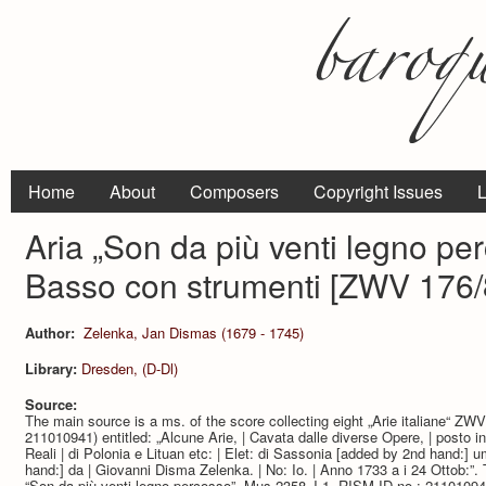
Home
About
Composers
Copyright Issues
L
Aria „Son da più venti legno pe
Basso con strumenti [ZWV 176/
Author:
Zelenka, Jan Dismas (1679 - 1745)
Library:
Dresden, (D-Dl)
Source:
The main source is a ms. of the score collecting eight „Arie italiane“ Z
211010941) entitled: „Alcune Arie, | Cavata dalle diverse Opere, | posto i
Reali | di Polonia e Lituan etc: | Elet: di Sassonia [added by 2nd hand:] um
hand:] da | Giovanni Disma Zelenka. | No: Io. | Anno 1733 a i 24 Ottob:”. Th
“Son da più venti legno percosso”, Mus.2358-J-1, RISM ID no.: 2110109