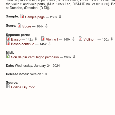
the violin 2 and viola parts, (Mus. 2358-I-1a, RISM ID no. 211010950). Bo
at Dresden, (Dresden, (D-Dl)).
Sample:
⇩
Sample page
— 268x
Score:
⇩
Score
— 164x
Separate parts:
⇩
⇩
⇩
Basso
— 142x
Violino I
— 140x
Violino II
— 150x
⇩
Basso continuo
— 145x
Midi:
⇩
Son da più venti legno percosso
— 268x
Date:
Wednesday, January 24, 2024
Release notes:
Version 1.0
Source:
Codice LilyPond