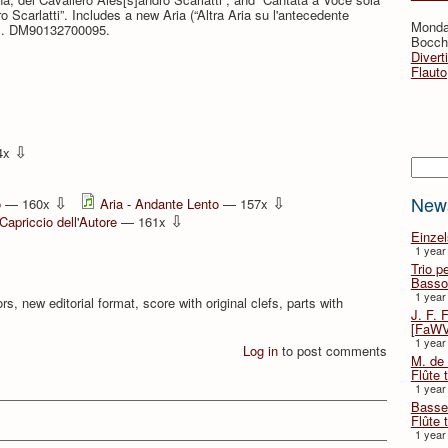
 Scarlatti”. Includes a new Aria (“Altra Aria su l'antecedente
Monda
 ms. DM90132700095.
Bocche
Divert
Flauto
⇩
4x
Searc
⇩
⇩
New
o
— 160x
Aria - Andante Lento
— 157x
⇩
Capriccio dell'Autore
— 161x
Einze
1 year
Trio p
Basso
1 year
ors, new editorial format, score with original clefs, parts with
J. F. 
[FaWV
1 year
Log in
to post comments
M. de 
Flûte t
1 year
Basse 
Flûte 
1 year