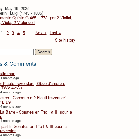
y, May 19, 2025
rini, Luigi (1743 - 1805)
imento Quinto G 465 [1773] per 2 Violini,
, Viola, 2 Violoncelli
1
2
3
4
5
…
Next ›
Last »
Site history
h
s & Comments
lstimmen
 1 month ago
er Flauto traversiere, Oboe d'amore e
 TWV 42:A9
 4 months ago
Fasch - Concerto a 2 Flauti traversieri
 L:D9]
 4 months ago
La Barre - Sonates en Trio I & III pour la
r.
 4 months ago
part in Sonates en Trio I & III pour la
traversièr
 4 months ago