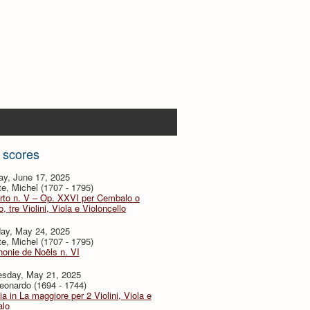
 scores
ay, June 17, 2025
te, Michel (1707 - 1795)
rto n. V – Op. XXVI per Cembalo o
, tre Violini, Viola e Violoncello
day, May 24, 2025
te, Michel (1707 - 1795)
onie de Noëls n. VI
sday, May 21, 2025
eonardo (1694 - 1744)
ia in La maggiore per 2 Violini, Viola e
lo