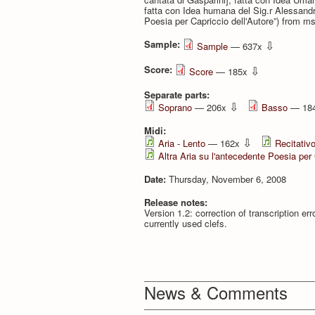
fatta con Idea humana del Sig.r Alessandro
Poesia per Capriccio dell'Autore”) from
Sample:
⇩
Sample
— 637x
Score:
⇩
Score
— 185x
Separate parts:
⇩
Soprano
— 206x
Basso
— 18
Midi:
⇩
Aria - Lento
— 162x
Recitativ
Altra Aria su l'antecedente Poesia per 
Date:
Thursday, November 6, 2008
Release notes:
Version 1.2: correction of transcription err
currently used clefs.
News & Comments