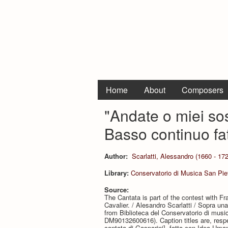
Home
About
Composers
"Andate o miei so
Basso continuo fa
Author:
Scarlatti, Alessandro (1660 - 17
Library:
Conservatorio di Musica San Piet
Source:
The Cantata is part of the contest with Fra
Cavalier. / Alesandro Scarlatti / Sopra un
from Biblioteca del Conservatorio di mus
DM90132600616). Caption titles are, respect
cantata di Gasparini], fatta con Idea Uman