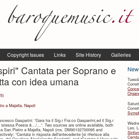
Copyright Issues
Links
Site History
Galleries
spiri" Cantata per Soprano e
New
tta con idea umana
Tuesd
Corret
Conce
Organo
25)
Satur
ro a Majella, Napoli
Corret
Symph
ncesco Gasparini: “Gara tra il Sig.r Fra:co Gasparrini,ed il Sig.r
Wedne
a istessa Poesia &.../…”. Two sources are online available, both
Leo, L
ica San Pietro a Majella, Napoli (ms. DM90132700095 and
Sinfon
ively: “Cantata in risposta dell'antecedente [si riferisce alla
Cemba
a, del Cavaliero Ales[s]andro Scarlatti”, and “Cantata à Voce sola