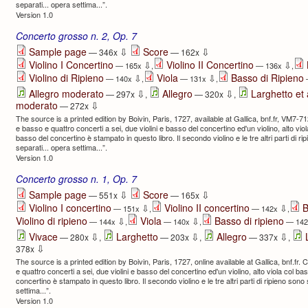
separati... opera settima...”.
Version 1.0
Concerto grosso n. 2, Op. 7
⇩
⇩
Sample page
Score
— 346x
— 162x
Violino I Concertino
Violino II Concertino
⇩
⇩
— 165x
,
— 136x
,
Violino di Ripieno
Viola
Basso di Ripieno
⇩
⇩
— 140x
,
— 131x
,
⇩
⇩
Allegro moderato
Allegro
Larghetto et 
— 297x
,
— 320x
,
⇩
moderato
— 272x
The source is a printed edition by Boivin, Paris, 1727, available at Gallica, bnf.fr, VM7-712
e basso e quattro concerti a sei, due violini e basso del concertino ed'un violino, alto viola 
basso del concertino è stampato in questo libro. Il secondo violino e le tre altri parti di ri
separati... opera settima...”.
Version 1.0
Concerto grosso n. 1, Op. 7
⇩
⇩
Sample page
Score
— 551x
— 165x
Violino I concertino
Violino II concertino
B
⇩
⇩
— 151x
,
— 142x
,
Violino di ripieno
Viola
Basso di ripieno
⇩
⇩
— 144x
,
— 140x
,
— 14
⇩
⇩
⇩
Vivace
Larghetto
Allegro
— 280x
,
— 203x
,
— 337x
,
⇩
378x
The source is a printed edition by Boivin, Paris, 1727, online available at Gallica, bnf.fr. 
e quattro concerti a sei, due violini e basso del concertino ed'un violino, alto viola col bass
concertino è stampato in questo libro. Il secondo violino e le tre altri parti di ripieno sono
settima...”.
Version 1.0