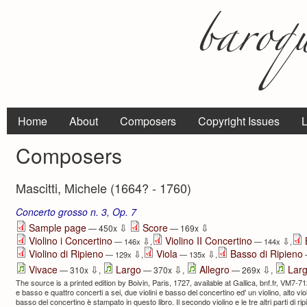
Home
About
Composers
Copyright Issues
L
Composers
Mascitti, Michele (1664? - 1760)
Concerto grosso n. 3, Op. 7
⇩
⇩
Sample page
Score
— 450x
— 169x
Violino i Concertino
Violino II Concertino
⇩
⇩
— 146x
,
— 144x
,
Violino di Ripieno
Viola
Basso di Ripieno
⇩
⇩
— 129x
,
— 135x
,
⇩
⇩
⇩
Vivace
Largo
Allegro
Lar
— 310x
,
— 370x
,
— 269x
,
The source is a printed edition by Boivin, Paris, 1727, available at Gallica, bnf.fr, VM7-712
e basso e quattro concerti a sei, due violini e basso del concertino ed' un violino, alto viola
basso del concertino è stampato in questo libro. Il secondo violino e le tre altri parti di ri