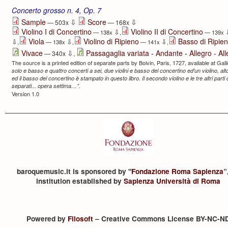
Concerto grosso n. 4, Op. 7
⇩
⇩
Sample
Score
— 503x
— 168x
Violino I di Concertino
Violino II di Concertino
⇩
— 138x
,
— 139x
Viola
Violino di Ripieno
Basso di Ripie
⇩
⇩
⇩
,
— 138x
,
— 141x
,
⇩
Vivace
Passagaglia variata - Andante - Allegro - Al
— 340x
,
The source is a printed edition of separate parts by Boivin, Paris, 1727, available at Gallica
solo e basso e quattro concerti a sei, due violini e basso del concertino ed'un violino, alto 
ed il basso del concertino è stampato in questo libro. Il secondo violino e le tre altri parti 
separati... opera settima…”.
Version 1.0
baroquemusic.it is sponsored by "
Fondazione Roma Sapienza
”
institution established by
Sapienza Università di Roma
Powered by
Filosoft
– Creative Commons License BY-NC-N