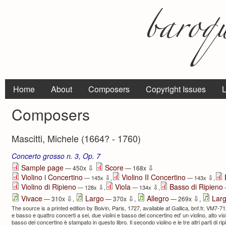
Home
About
Composers
Copyright Issues
L
Composers
Mascitti, Michele (1664? - 1760)
Concerto grosso n. 3, Op. 7
⇩
⇩
Sample page
Score
— 450x
— 168x
Violino i Concertino
Violino II Concertino
⇩
⇩
— 145x
,
— 143x
,
Violino di Ripieno
Viola
Basso di Ripieno
⇩
⇩
— 128x
,
— 134x
,
⇩
⇩
⇩
Vivace
Largo
Allegro
Lar
— 310x
,
— 370x
,
— 269x
,
The source is a printed edition by Boivin, Paris, 1727, available at Gallica, bnf.fr, VM7-712
e basso e quattro concerti a sei, due violini e basso del concertino ed' un violino, alto viola
basso del concertino è stampato in questo libro. Il secondo violino e le tre altri parti di ri