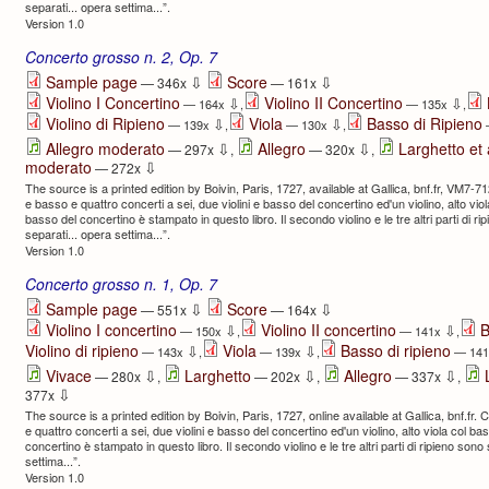
separati... opera settima...”.
Version 1.0
Concerto grosso n. 2, Op. 7
⇩
⇩
Sample page
Score
— 346x
— 161x
Violino I Concertino
Violino II Concertino
⇩
⇩
— 164x
,
— 135x
,
Violino di Ripieno
Viola
Basso di Ripieno
⇩
⇩
— 139x
,
— 130x
,
⇩
⇩
Allegro moderato
Allegro
Larghetto et 
— 297x
,
— 320x
,
⇩
moderato
— 272x
The source is a printed edition by Boivin, Paris, 1727, available at Gallica, bnf.fr, VM7-712
e basso e quattro concerti a sei, due violini e basso del concertino ed'un violino, alto viola 
basso del concertino è stampato in questo libro. Il secondo violino e le tre altri parti di ri
separati... opera settima...”.
Version 1.0
Concerto grosso n. 1, Op. 7
⇩
⇩
Sample page
Score
— 551x
— 164x
Violino I concertino
Violino II concertino
B
⇩
⇩
— 150x
,
— 141x
,
Violino di ripieno
Viola
Basso di ripieno
⇩
⇩
— 143x
,
— 139x
,
— 14
⇩
⇩
⇩
Vivace
Larghetto
Allegro
— 280x
,
— 202x
,
— 337x
,
⇩
377x
The source is a printed edition by Boivin, Paris, 1727, online available at Gallica, bnf.fr. 
e quattro concerti a sei, due violini e basso del concertino ed'un violino, alto viola col bass
concertino è stampato in questo libro. Il secondo violino e le tre altri parti di ripieno sono
settima...”.
Version 1.0