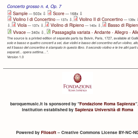
Concerto grosso n. 4, Op. 7
⇩
⇩
Sample
Score
— 503x
— 168x
Violino I di Concertino
Violino II di Concertino
⇩
— 137x
,
— 139x
Viola
Violino di Ripieno
Basso di Ripie
⇩
⇩
⇩
,
— 137x
,
— 140x
,
⇩
Vivace
Passagaglia variata - Andante - Allegro - Al
— 340x
,
The source is a printed edition of separate parts by Boivin, Paris, 1727, available at Gallica
solo e basso e quattro concerti a sei, due violini e basso del concertino ed'un violino, alto 
ed il basso del concertino è stampato in questo libro. Il secondo violino e le tre altri parti 
separati... opera settima…”.
Version 1.0
baroquemusic.it is sponsored by "
Fondazione Roma Sapienza
”
institution established by
Sapienza Università di Roma
Powered by
Filosoft
– Creative Commons License BY-NC-N