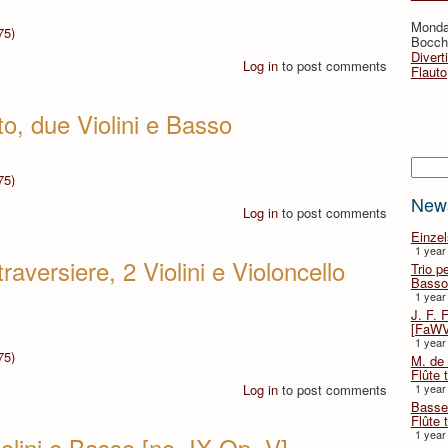
Monda
75)
Bocche
Divert
Log in
to post comments
Flauto
o, due Violini e Basso
Searc
75)
New
Log in
to post comments
Einze
1 year
raversiere, 2 Violini e Violoncello
Trio p
Basso
1 year
J. F. 
[FaWV
1 year
75)
M. de 
Flûte t
Log in
to post comments
1 year
Basse 
Flûte 
1 year
olini e Basso [no. IX Op. V]