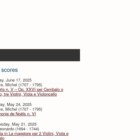
 scores
ay, June 17, 2025
te, Michel (1707 - 1795)
rto n. V – Op. XXVI per Cembalo o
, tre Violini, Viola e Violoncello
day, May 24, 2025
te, Michel (1707 - 1795)
onie de Noëls n. VI
sday, May 21, 2025
eonardo (1694 - 1744)
ia in La maggiore per 2 Violini, Viola e
lo