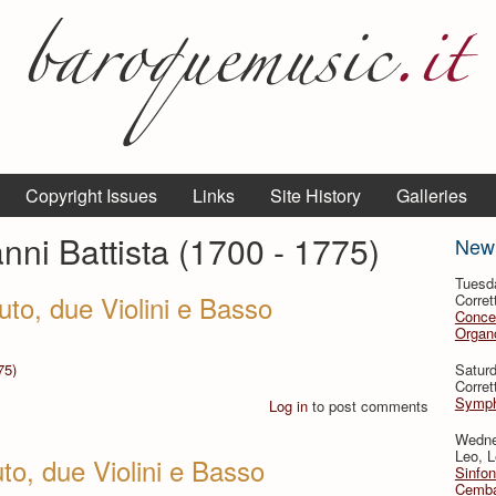
Copyright Issues
Links
Site History
Galleries
nni Battista (1700 - 1775)
New
Tuesd
uto, due Violini e Basso
Corret
Conce
Organo
75)
Satur
Corret
Symph
Log in
to post comments
Wedne
Leo, L
to, due Violini e Basso
Sinfon
Cemba