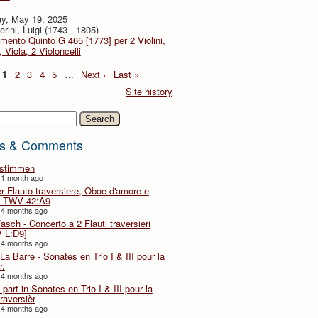
y, May 19, 2025
rini, Luigi (1743 - 1805)
imento Quinto G 465 [1773] per 2 Violini,
, Viola, 2 Violoncelli
1
2
3
4
5
…
Next ›
Last »
Site history
h
s & Comments
lstimmen
 1 month ago
er Flauto traversiere, Oboe d'amore e
 TWV 42:A9
 4 months ago
Fasch - Concerto a 2 Flauti traversieri
 L:D9]
 4 months ago
La Barre - Sonates en Trio I & III pour la
r.
 4 months ago
part in Sonates en Trio I & III pour la
traversièr
 4 months ago