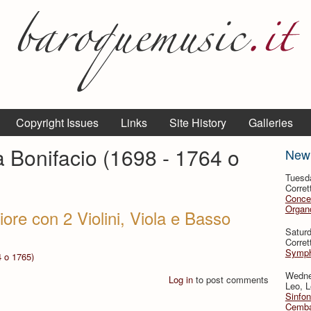
Copyright Issues
Links
Site History
Galleries
a Bonifacio (1698 - 1764 o
New
Tuesd
Corret
Conce
Organo
ore con 2 Violini, Viola e Basso
Satur
Corret
Symph
4 o 1765)
Wedne
Log in
to post comments
Leo, L
Sinfon
Cemba