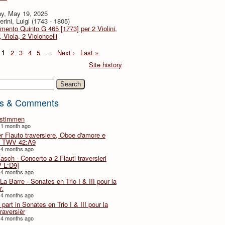
y, May 19, 2025
rini, Luigi (1743 - 1805)
imento Quinto G 465 [1773] per 2 Violini,
, Viola, 2 Violoncelli
1
2
3
4
5
…
Next ›
Last »
Site history
h
s & Comments
lstimmen
 1 month ago
er Flauto traversiere, Oboe d'amore e
 TWV 42:A9
 4 months ago
Fasch - Concerto a 2 Flauti traversieri
 L:D9]
 4 months ago
La Barre - Sonates en Trio I & III pour la
r.
 4 months ago
part in Sonates en Trio I & III pour la
traversièr
 4 months ago