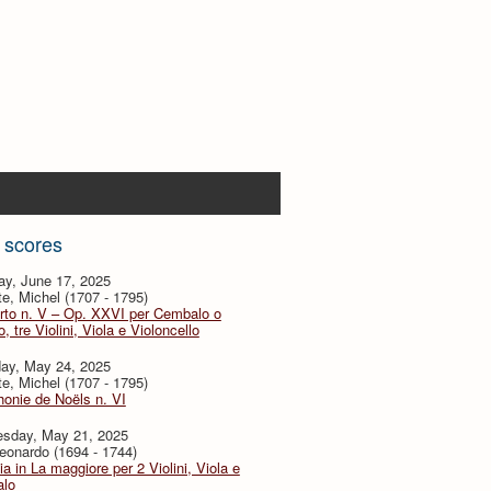
 scores
ay, June 17, 2025
te, Michel (1707 - 1795)
rto n. V – Op. XXVI per Cembalo o
, tre Violini, Viola e Violoncello
day, May 24, 2025
te, Michel (1707 - 1795)
onie de Noëls n. VI
sday, May 21, 2025
eonardo (1694 - 1744)
ia in La maggiore per 2 Violini, Viola e
lo