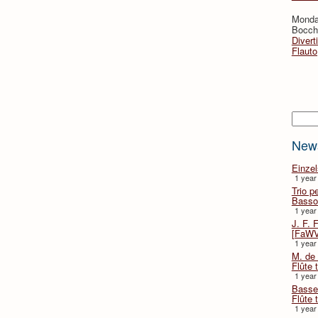
Monda
Bocche
Divert
Flauto
Searc
New
Einze
1 year
Trio p
Basso
1 year
J. F. 
[FaWV
1 year
M. de 
Flûte t
1 year
Basse 
Flûte 
1 year