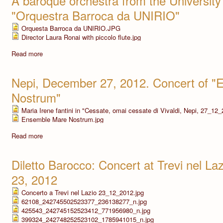
A baroque orchestra from the University 
"Orquestra Barroca da UNIRIO"
Orquesta Barroca da UNIRIO.JPG
Director Laura Ronai with piccolo flute.jpg
Read more
Nepi, December 27, 2012. Concert of 
Nostrum"
Maria Irene fantini in "Cessate, omai cessate di Vivaldi, Nepi, 27_12_
Ensemble Mare Nostrum.jpg
Read more
Diletto Barocco: Concert at Trevi nel La
23, 2012
Concerto a Trevi nel Lazio 23_12_2012.jpg
62108_242745502523377_236138277_n.jpg
425543_242745152523412_771956980_n.jpg
399324_242748252523102_1785941015_n.jpg