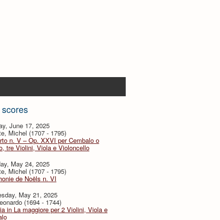
 scores
ay, June 17, 2025
te, Michel (1707 - 1795)
rto n. V – Op. XXVI per Cembalo o
, tre Violini, Viola e Violoncello
day, May 24, 2025
te, Michel (1707 - 1795)
onie de Noëls n. VI
sday, May 21, 2025
eonardo (1694 - 1744)
ia in La maggiore per 2 Violini, Viola e
lo