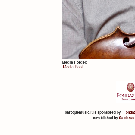
Media Folder:
Media Root
baroquemusic.it is sponsored by "
Fonda
established by
Sapienza