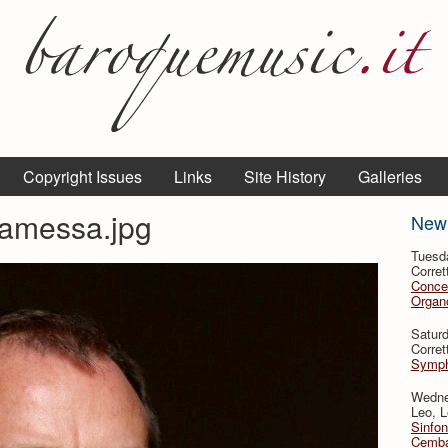
Copyright Issues
Links
Site History
Galleries
lamessa.jpg
New
Tuesd
Corret
Conce
Organo
Satur
Corret
Symph
Wedne
Leo, L
Sinfon
Cemba