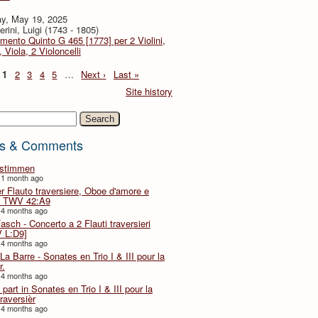
y, May 19, 2025
rini, Luigi (1743 - 1805)
imento Quinto G 465 [1773] per 2 Violini,
, Viola, 2 Violoncelli
1
2
3
4
5
…
Next ›
Last »
Site history
h
s & Comments
lstimmen
 1 month ago
er Flauto traversiere, Oboe d'amore e
 TWV 42:A9
 4 months ago
Fasch - Concerto a 2 Flauti traversieri
 L:D9]
 4 months ago
La Barre - Sonates en Trio I & III pour la
r.
 4 months ago
part in Sonates en Trio I & III pour la
traversièr
 4 months ago