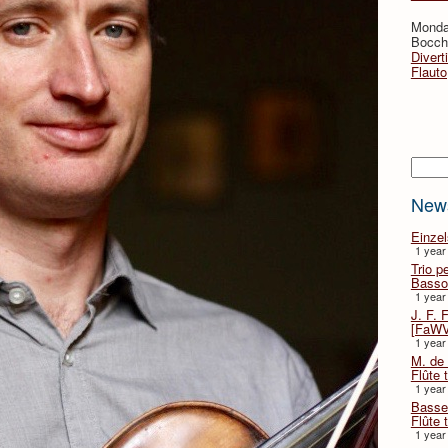
Monda
Bocche
Divert
Flauto
Searc
New
Einze
1 year
Trio p
Basso
1 year
J. F. 
[FaWV
1 year
M. de 
Flûte t
1 year
Basse 
Flûte 
1 year