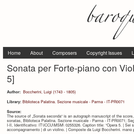
Home
About
Composers
Copyright Issues
L
Sonata per Forte-piano con Viol
5]
Author:
Boccherini, Luigi (1743 - 1805)
Library:
Biblioteca Palatina. Sezione musicale - Parma - IT-PR0071
Source:
The source of „Sonata seconda“ is an autograph manuscript of the score, i
sonatas, Biblioteca Palatina. Sezione musicale - Parma - IT-PR0071; Se
I-II, Identificativo: IT\ICCU\MSM\ 0255326. Caption title: “Opera 5. | Sei 
accompagnamento | di un violino. | Composte da Luigi Boccherini. mano p