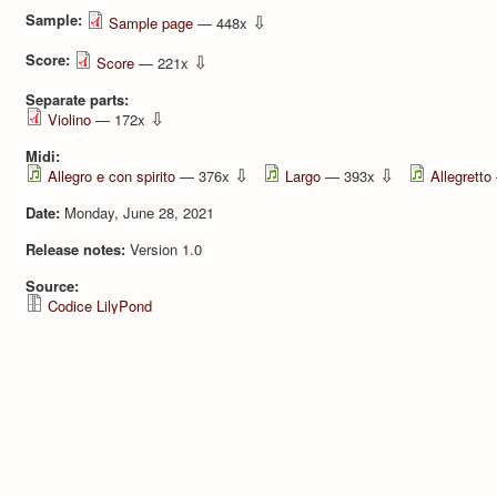
Sample:
⇩
Sample page
— 448x
Score:
⇩
Score
— 221x
Separate parts:
⇩
Violino
— 172x
Midi:
⇩
⇩
Allegro e con spirito
— 376x
Largo
— 393x
Allegretto
Date:
Monday, June 28, 2021
Release notes:
Version 1.0
Source:
Codice LilyPond