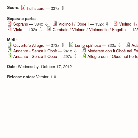
Score:
⇩
Full score
— 337x
Separate parts:
⇩
⇩
Soprano
— 384x
Violino I / Oboe I
— 132x
Violino II 
⇩
Viola
— 132x
Cembalo / Violone / Violoncello / Fagotto
— 12
Midi:
⇩
⇩
Ouverture Allegro
— 373x
Lento spiritoso
— 322x
Ada
⇩
Andante - Senza li Oboè
— 241x
Moderato con li Oboè nel Fo
⇩
Andante - Senza li Oboè
— 297x
Allegro con li Oboè nel For
Date:
Wednesday, October 17, 2012
Release notes:
Version 1.0