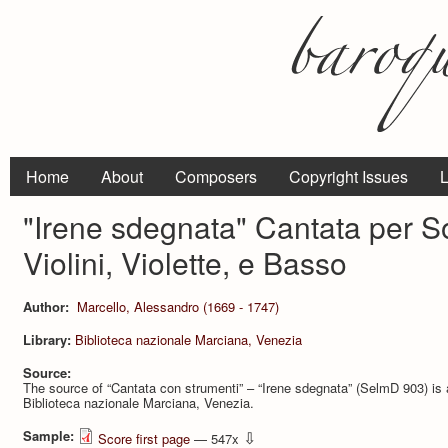
Home
About
Composers
Copyright Issues
L
"Irene sdegnata" Cantata per S
Violini, Violette, e Basso
Author:
Marcello, Alessandro (1669 - 1747)
Library:
Biblioteca nazionale Marciana, Venezia
Source:
The source of “Cantata con strumenti” – “Irene sdegnata” (SelmD 903) i
Biblioteca nazionale Marciana, Venezia.
Sample:
⇩
Score first page
— 547x