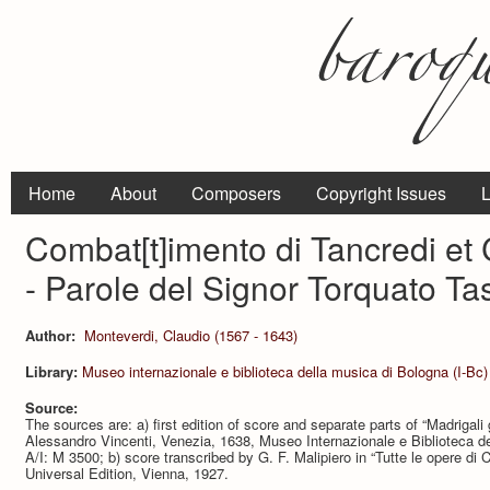
Home
About
Composers
Copyright Issues
L
Combat[t]imento di Tancredi et 
- Parole del Signor Torquato Ta
Author:
Monteverdi, Claudio (1567 - 1643)
Library:
Museo internazionale e biblioteca della musica di Bologna (I-Bc)
Source:
The sources are: a) first edition of score and separate parts of “Madrigali 
Alessandro Vincenti, Venezia, 1638, Museo Internazionale e Biblioteca d
A/I: M 3500; b) score transcribed by G. F. Malipiero in “Tutte le opere di 
Universal Edition, Vienna, 1927.