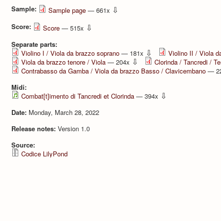
Sample:
⇩
Sample page
— 661x
Score:
⇩
Score
— 515x
Separate parts:
⇩
Violino I / Viola da brazzo soprano
— 181x
Violino II / Viola 
⇩
Viola da brazzo tenore / Viola
— 204x
Clorinda / Tancredi / T
Contrabasso da Gamba / Viola da brazzo Basso / Clavicembano
— 2
Midi:
⇩
Combat[t]imento di Tancredi et Clorinda
— 394x
Date:
Monday, March 28, 2022
Release notes:
Version 1.0
Source:
Codice LilyPond