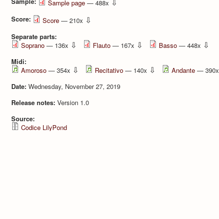
Sample:
⇩
Sample page
— 488x
Score:
⇩
Score
— 210x
Separate parts:
⇩
⇩
⇩
Soprano
— 136x
Flauto
— 167x
Basso
— 448x
Midi:
⇩
⇩
Amoroso
— 354x
Recitativo
— 140x
Andante
— 390
Date:
Wednesday, November 27, 2019
Release notes:
Version 1.0
Source:
Codice LilyPond