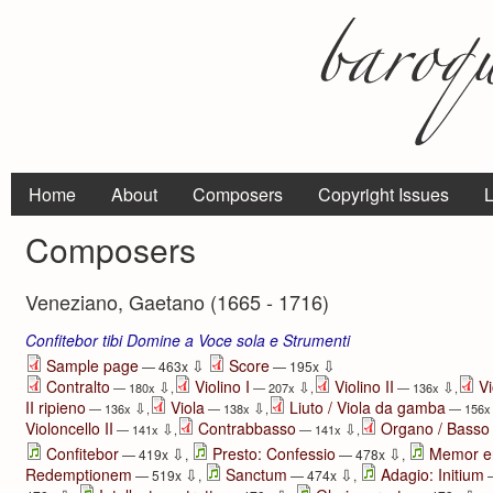
Home
About
Composers
Copyright Issues
L
Composers
Veneziano, Gaetano (1665 - 1716)
Confitebor tibi Domine a Voce sola e Strumenti
⇩
⇩
Sample page
Score
— 463x
— 195x
Contralto
Violino I
Violino II
Vi
⇩
⇩
⇩
— 180x
,
— 207x
,
— 136x
,
II ripieno
Viola
Liuto / Viola da gamba
⇩
⇩
— 136x
,
— 138x
,
— 156
Violoncello II
Contrabbasso
Organo / Basso
⇩
⇩
— 141x
,
— 141x
,
⇩
⇩
Confitebor
Presto: Confessio
Memor er
— 419x
,
— 478x
,
⇩
⇩
Redemptionem
Sanctum
Adagio: Initium
— 519x
,
— 474x
,
—