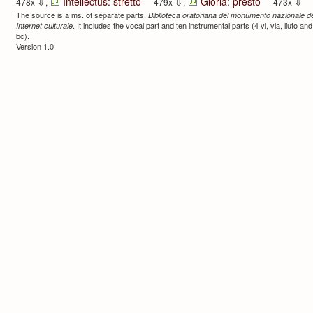
⇩
⇩
⇩
Intellectus: stretto
Gloria: presto
478x
,
— 479x
,
— 473x
The source is a ms. of separate parts,
Biblioteca oratoriana del monumento nazionale de
. It includes the vocal part and ten instrumental parts (4 vl, vla, liuto 
Internet culturale
bc).
Version 1.0