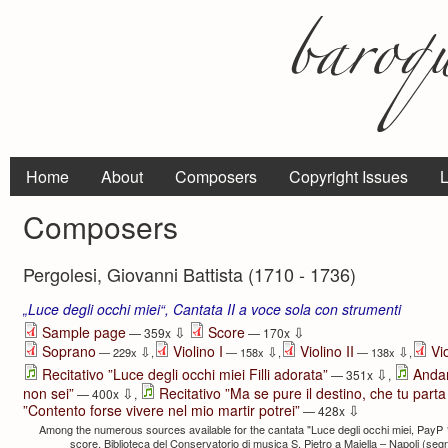
Home
About
Composers
Copyright Issues
L
Composers
Pergolesi, Giovanni Battista (1710 - 1736)
„Luce degli occhi miei“, Cantata II a voce sola con strumenti
⇩
⇩
Sample page
Score
— 359x
— 170x
Soprano
Violino I
Violino II
Vi
⇩
⇩
⇩
— 229x
,
— 158x
,
— 138x
,
⇩
Recitativo ”Luce degli occhi miei Filli adorata”
Andan
— 351x
,
⇩
non sei”
Recitativo ”Ma se pure il destino, che tu part
— 400x
,
⇩
”Contento forse vivere nel mio martir potrei”
— 428x
Among the numerous sources available for the cantata "Luce degli occhi miei, PayP 11
score, Biblioteca del Conservatorio di musica S. Pietro a Majella – Napoli (segn