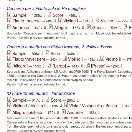
Concerto per il Flauto solo in Re maggiore
⇩
⇩
Sample
Score
— 1285x
— 455x
Flauto traverso
Violino I
Violino II
⇩
⇩
— 240x
,
— 181x
,
— 225x
⇩
⇩
⇩
Amoroso
Allegro
Grave
P
— 140x
,
— 165x
,
— 153x
,
Source for “Concerto per Flauto solo” in D major is a ms. from Musik-och teaterbibliot
Version 1.0 with a revised editorial format.
Concerto a quattro con Flauto traverso, 2 Violini e Basso
⇩
⇩
Sample
Score
— 806x
— 340x
Flauto traversiere
Violino I
Violino II
⇩
⇩
— 243x
,
— 158x
,
— 17
⇩
⇩
⇩
[Allegro]
[Largo]
[Presto]
— 153x
,
— 141x
,
— 126x
Source is ms Aalholm-samlingen I,5 AccNr. mu9709.2965, The Royal Library, Copenhage
1850”, attributes this Concerto to J. A. Hasse. As a confirmation of this see the Hass
this site. In any case it is a composition from “Naples School”.
Version 1.0 with a revised editorial format.
'O Frate 'nnammurato - Introduzione
⇩
⇩
Sample
Score
— 617x
— 265x
Violino I / Violino II
Viola / Violoncello / Basso
⇩
— 198x
,
— 181x
⇩
⇩
Allegro spiritoso
Andante
— 170x
,
— 183x
Main source is a ms of the score dated after 1900, from Conservatorio di Musica San Pie
Conservatorio there is an ancient copy of the violin parts. Both sources are online avail
from the older one, not only on slurs and dynamics, but also in the development of parts
Version 1.0 with a revised editorial format.