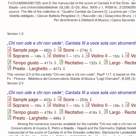
T\CCU\MSM\0081725) and 2) the manuscript of the score of Cantata II of the Dres- den 
Staats- und Universitätsbibliothek (SLUB) (D-Dl), Mus. 3005-J-1, RISM id.: 21200635
source. The title of the collection is: “Quattro Cantate da Camere [!]. La prima per | Cimbal
Violetta obbligato. | Giovan Battista Pergolese (!) | Raccolte | da | Gioacchino Bruno. |
Per divertimento à Dilettanti di Musica | Opera Seconda 
Version 1.0
„Chi non ode e chi non vede“, Cantata III a voce sola con strument
⇩
⇩
Sample page
Score
— 482x
— 274x
Soprano
Violino I
Violino II
Vi
⇩
⇩
⇩
— 148x
,
— 137x
,
— 132x
,
⇩
⇩
Tempo giusto
Recitativo
Largo - Recita
— 417x
,
— 132x
,
⇩
Presto - Larghetto
— 407x
This version 2.0 of the cantata "Chi non ode e chi non vede", PayP 117, is based on the or
Fc - Firenze - Biblioteca del Conservatorio Statale di Musica "Luigi Cherubini", B.335 (3)
Version 2.0
„Chi non ode e chi non vede“, Cantata III a voce sola con strumenti
⇩
⇩
Sample page
Score
— 403x
— 253x
Soprano
Violino I
Violino II
Vi
⇩
⇩
⇩
— 190x
,
— 152x
,
— 139x
,
⇩
⇩
Tempo giusto
Recitativo
Largo - Recita
— 478x
,
— 416x
,
⇩
Presto - Larghetto
— 486x
Among the numerous sources available for the cantata "Chi non ode e chi non ved
Conservatorio di musica S. Pietro a Majella – Napoli and the Danmarks Digitale Node
manuscript of the score of Cantata III of the Dresden collection, Sächsische Landesbibli