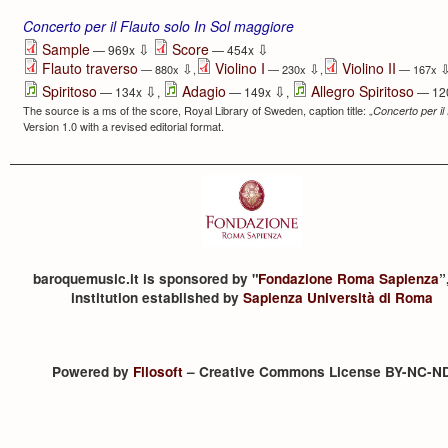
Concerto per il Flauto solo In Sol maggiore
⇩
⇩
Sample
Score
— 969x
— 454x
Flauto traverso
Violino I
Violino II
⇩
⇩
— 880x
,
— 230x
,
— 167x
⇩
⇩
Spiritoso
Adagio
Allegro Spiritoso
— 134x
,
— 149x
,
— 12
The source is a ms of the score, Royal Library of Sweden, caption title: „
Concerto per il 
Version 1.0 with a revised editorial format.
baroquemusic.it is sponsored by "
Fondazione Roma Sapienza
”
institution established by
Sapienza Università di Roma
Powered by
Filosoft
– Creative Commons License BY-NC-N