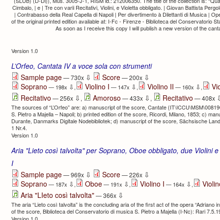
(SLUB) (D-Dl)), Mus. 3005-J-1, RISM id.: 212006350. The title of the collection is: “Qua
Cimbalo, | e | Tre con varii Recitativi, Violini, e Violetta obbligato. | Giovan Battista Per
| Contrabasso della Real Capella di Napoli | Per divertimento à Dilettanti di Musica | 
of the original printed edition available at: I-Fc - Firenze - Biblioteca del Conservatorio S
As soon as I receive this copy I will publish a new version of the cantata
Version 1.0
L’Orfeo, Cantata IV a voce sola con strumenti
⇩
⇩
Sample page
Score
— 730x
— 200x
Soprano
Violino I
Violino II
Vi
⇩
⇩
⇩
— 198x
,
— 147x
,
— 160x
,
⇩
⇩
Recitativo
Amoroso
Recitativo
— 256x
,
— 433x
,
— 408x
The sources of “L’Orfeo” are: a) manuscript of the score, Cantate {IT\ICCU\MSM\008196
S. Pietro a Majella – Napoli; b) printed edition of the score, Ricordi, Milano, 1853; c) man
Durante, Danmarks Digitale Nodebibliotek; d) manuscript of the score, Sächsische Lan
1 Nr.4.
Version 1.0
Aria "Lieto così talvolta" per Soprano, Oboe obbligato, due Violini e
I
⇩
⇩
Sample page
Score
— 969x
— 226x
Soprano
Oboe
Violino I
Violin
⇩
⇩
⇩
— 187x
,
— 191x
,
— 164x
,
⇩
Aria "LIeto così talvolta"
— 366x
The aria “Lieto così talvolta” is the concluding aria of the first act of the opera “Adriano
of the score, Biblioteca del Conservatorio di musica S. Pietro a Majella (I-Nc): Rari 7.5.1
Version 1.0