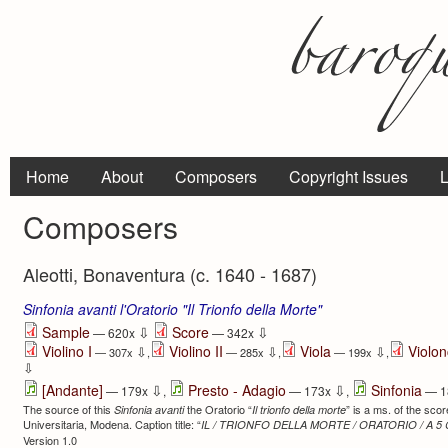
Home
About
Composers
Copyright Issues
L
Composers
Aleotti, Bonaventura (c. 1640 - 1687)
Sinfonia avanti l'Oratorio "Il Trionfo della Morte"
⇩
⇩
Sample
Score
— 620x
— 342x
Violino I
Violino II
Viola
Violon
⇩
⇩
⇩
— 307x
,
— 285x
,
— 199x
,
⇩
⇩
⇩
[Andante]
Presto - Adagio
Sinfonia
— 179x
,
— 173x
,
— 1
The source of this
the Oratorio “
” is a ms. of the sc
Sinfonia avanti
Il trionfo della morte
Universitaria, Modena. Caption title: “
IL / TRIONFO DELLA MORTE / ORATORIO / A 5 
Version 1.0