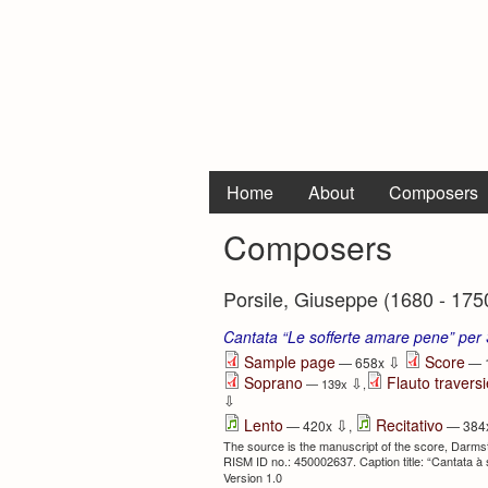
Home
About
Composers
Composers
Porsile, Giuseppe (1680 - 175
Cantata “Le sofferte amare pene” per
⇩
Sample page
Score
— 658x
— 
Soprano
Flauto traversi
⇩
— 139x
,
⇩
⇩
Lento
Recitativo
— 420x
,
— 384
The source is the manuscript of the score, Darmst
RISM ID no.: 450002637. Caption title: “Cantata à s
Version 1.0