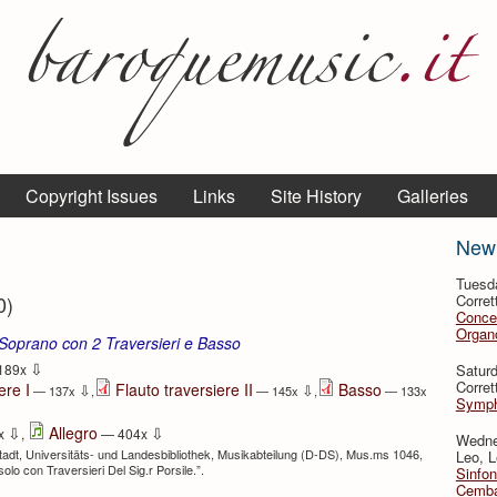
Copyright Issues
Links
Site History
Galleries
New
Tuesd
0)
Corret
Conce
Organo
 Soprano con 2 Traversieri e Basso
⇩
Satur
189x
Corret
ere I
Flauto traversiere II
Basso
⇩
⇩
— 137x
,
— 145x
,
— 133x
Symph
⇩
⇩
Allegro
x
,
— 404x
Wedne
adt, Universitäts- und Landesbibliothek, Musikabteilung (D-DS), Mus.ms 1046,
Leo, L
olo con Traversieri Del Sig.r Porsile.”.
Sinfon
Cemba