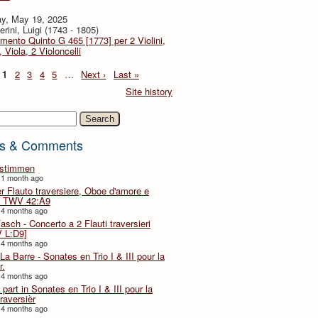
y, May 19, 2025
rini, Luigi (1743 - 1805)
imento Quinto G 465 [1773] per 2 Violini,
, Viola, 2 Violoncelli
1
2
3
4
5
…
Next ›
Last »
Site history
h
s & Comments
lstimmen
 1 month ago
er Flauto traversiere, Oboe d'amore e
 TWV 42:A9
 4 months ago
Fasch - Concerto a 2 Flauti traversieri
 L:D9]
 4 months ago
La Barre - Sonates en Trio I & III pour la
r.
 4 months ago
part in Sonates en Trio I & III pour la
traversièr
 4 months ago