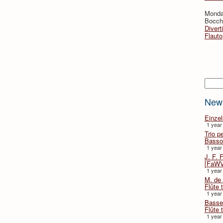
Monda
Bocche
Divert
Flauto
Searc
New
Einze
1 year
Trio p
Basso
1 year
J. F. 
[FaWV
1 year
M. de 
Flûte t
1 year
Basse 
Flûte 
1 year