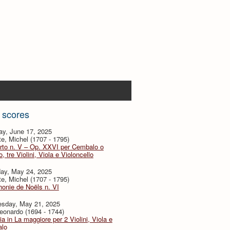
 scores
ay, June 17, 2025
te, Michel (1707 - 1795)
rto n. V – Op. XXVI per Cembalo o
, tre Violini, Viola e Violoncello
day, May 24, 2025
te, Michel (1707 - 1795)
onie de Noëls n. VI
sday, May 21, 2025
eonardo (1694 - 1744)
ia in La maggiore per 2 Violini, Viola e
lo