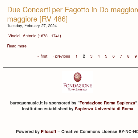
Due Concerti per Fagotto in Do maggior
maggiore [RV 486]
Tuesday, February 27, 2024
Vivaldi, Antonio (1678 - 1741)
Read more
« first
‹ previous
1
2
3
4
5
6
7
8
9
baroquemusic.it is sponsored by "
Fondazione Roma Sapienza
”
institution established by
Sapienza Università di Roma
Powered by
Filosoft
– Creative Commons License BY-NC-N