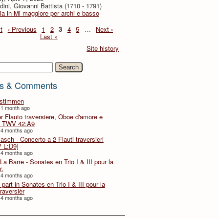
dini, Giovanni Battista (1710 - 1791)
ia in Mi maggiore per archi e basso
t
‹ Previous
1
2
3
4
5
…
Next ›
Last »
Site history
h
s & Comments
lstimmen
 1 month ago
er Flauto traversiere, Oboe d'amore e
 TWV 42:A9
 4 months ago
Fasch - Concerto a 2 Flauti traversieri
 L:D9]
 4 months ago
La Barre - Sonates en Trio I & III pour la
r.
 4 months ago
part in Sonates en Trio I & III pour la
traversièr
 4 months ago