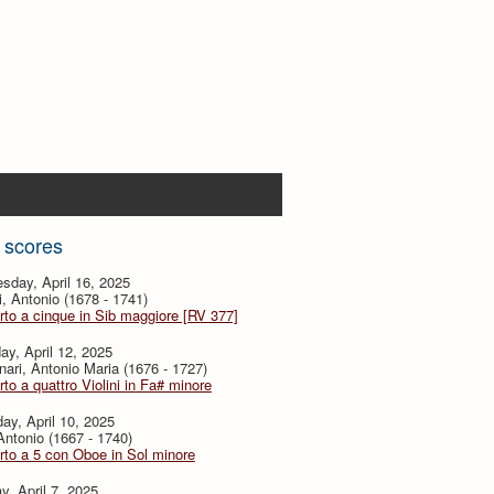
 scores
sday, April 16, 2025
i, Antonio (1678 - 1741)
to a cinque in Sib maggiore [RV 377]
ay, April 12, 2025
ari, Antonio Maria (1676 - 1727)
to a quattro Violini in Fa# minore
ay, April 10, 2025
 Antonio (1667 - 1740)
to a 5 con Oboe in Sol minore
, April 7, 2025