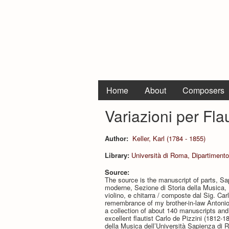
Home
About
Composers
Variazioni per Fla
Author:
Keller, Karl (1784 - 1855)
Library:
Università di Roma, Dipartimento
Source:
The source is the manuscript of parts, Sap
moderne, Sezione di Storia della Musica, 
violino, e chitarra / composte dal Sig. Car
remembrance of my brother-in-law Antonio
a collection of about 140 manuscripts and
excellent flautist Carlo de Pizzini (1812-
della Musica dell’Università Sapienza di