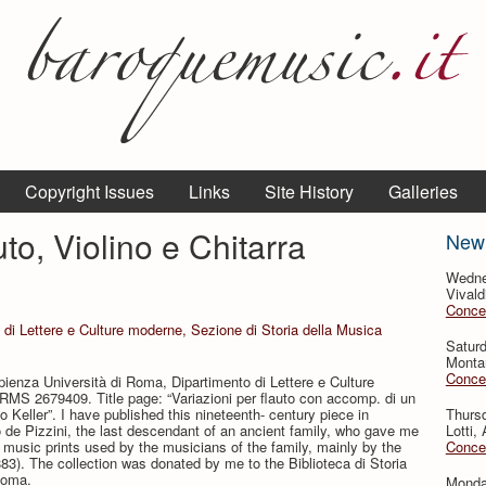
Copyright Issues
Links
Site History
Galleries
uto, Violino e Chitarra
New
Wedne
Vivald
Concer
 di Lettere e Culture moderne, Sezione di Storia della Musica
Saturd
Montan
Concer
ienza Università di Roma, Dipartimento di Lettere e Culture
RMS 2679409. Title page: “Variazioni per flauto con accomp. di un
lo Keller”. I have published this nineteenth- century piece in
Thursd
 de Pizzini, the last descendant of an ancient family, who gave me
Lotti,
 music prints used by the musicians of the family, mainly by the
Concer
1883). The collection was donated by me to the Biblioteca di Storia
 Roma.
Monday