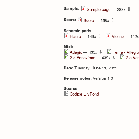
Sample:
⇩
Sample page
— 283x
Score:
⇩
Score
— 258x
Separate parts:
⇩
Flauto
— 149x
Violino
— 142
Midi:
⇩
Adagio
— 435x
Tema - Allegro
⇩
2.a Variazione
— 439x
3.a Var
Date:
Tuesday, June 13, 2023
Release notes:
Version 1.0
Source:
Codice LilyPond