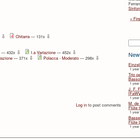
Ferran
Sinfon
« Firs
⇩
⇩
x
Chitarra
— 131x
Searc
⇩
⇩
— 432x
I.a Variazione
— 452x
New
⇩
⇩
iazione
— 371x
Polacca - Moderato
— 298x
Einze
1 year
Trio p
Basso
1 year
J. F. 
[FaWV
1 year
M. de 
Log in
to post comments
Flûte t
1 year
Basse 
Flûte 
1 year