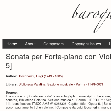
Home
About
Composers
Copyright Issues
L
Sonata per Forte-piano con Viol
5]
Author:
Boccherini, Luigi (1743 - 1805)
Library:
Biblioteca Palatina. Sezione musicale - Parma - IT-PR0071
Source:
The source of „Sonata seconda“ is an autograph manuscript of the score, i
sonatas, Biblioteca Palatina. Sezione musicale - Parma - IT-PR0071; Se
I-II, Identificativo: IT\ICCU\MSM\ 0255326. Caption title: “Opera 5. | Sei 
accompagnamento | di un violino. | Composte da Luigi Boccherini. mano p