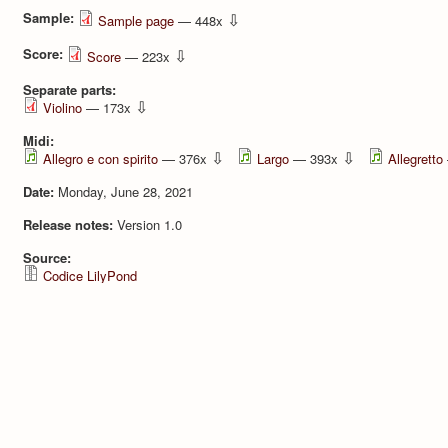
Sample:
⇩
Sample page
— 448x
Score:
⇩
Score
— 223x
Separate parts:
⇩
Violino
— 173x
Midi:
⇩
⇩
Allegro e con spirito
— 376x
Largo
— 393x
Allegretto
Date:
Monday, June 28, 2021
Release notes:
Version 1.0
Source:
Codice LilyPond