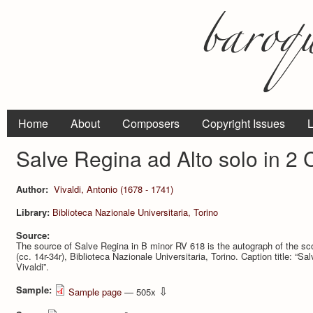
Home
About
Composers
Copyright Issues
L
Salve Regina ad Alto solo in 2 
Author:
Vivaldi, Antonio (1678 - 1741)
Library:
Biblioteca Nazionale Universitaria, Torino
Source:
The source of Salve Regina in B minor RV 618 is the autograph of the s
(cc. 14r-34r), Biblioteca Nazionale Universitaria, Torino. Caption title: “Sa
Vivaldi”.
Sample:
⇩
Sample page
— 505x