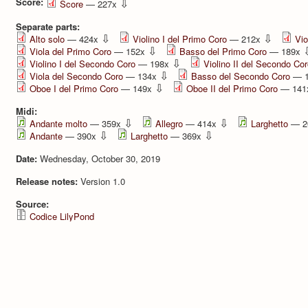
Score:
⇩
Score
— 227x
Separate parts:
⇩
⇩
Alto solo
— 424x
Violino I del Primo Coro
— 212x
Vio
⇩
Viola del Primo Coro
— 152x
Basso del Primo Coro
— 189x
⇩
Violino I del Secondo Coro
— 198x
Violino II del Secondo Co
⇩
Viola del Secondo Coro
— 134x
Basso del Secondo Coro
— 
⇩
Oboe I del Primo Coro
— 149x
Oboe II del Primo Coro
— 14
Midi:
⇩
⇩
Andante molto
— 359x
Allegro
— 414x
Larghetto
— 2
⇩
⇩
Andante
— 390x
Larghetto
— 369x
Date:
Wednesday, October 30, 2019
Release notes:
Version 1.0
Source:
Codice LilyPond