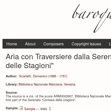
Home
About
Composers
Copyright Issues
L
Aria con Traversiere dalla Sere
delle Stagioni"
Author:
Scarlatti, Domenico (1685 - 1757)
Library:
Biblioteca Nazionale Marciana, Venezia
Source:
The source is a ms. of the score ARM0002607, Biblioteca Nazionale Marc
first part of the Serenata “Contesa delle stagioni”.
Sample:
⇩
Sample
— 648x