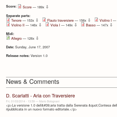
Score:
⇩
Score
— 189x
Separate parts:
⇩
⇩
Tenore
— 153x
Flauto traversiere
— 156x
Violino I
— 
⇩
⇩
⇩
Violino II
— 146x
Viola I
— 149x
Basso
— 147x
Midi:
⇩
Allegro
— 126x
Date:
Sunday, June 17, 2007
Release notes:
Version 1.0
News & Comments
D. Scarlatti - Aria con Traversiere
Fri, 01/03/2014 - 13:59
—
Mario Bolognani
<p>La versione 1.0 dell&#39;aria tratta dalla Serenata &quot;Contesa del
ripubblicata in un nuovo formato editoriale.</p>