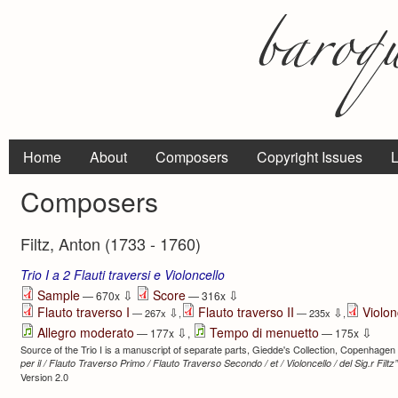
Home
About
Composers
Copyright Issues
L
Composers
Filtz, Anton (1733 - 1760)
Trio I a 2 Flauti traversi e Violoncello
⇩
⇩
Sample
Score
— 670x
— 316x
Flauto traverso I
Flauto traverso II
Violon
⇩
⇩
— 267x
,
— 235x
,
⇩
⇩
Allegro moderato
Tempo di menuetto
— 177x
,
— 175x
Source of the Trio I is a manuscript of separate parts, Giedde's Collection, Copenhagen Ro
per il / Flauto Traverso Primo / Flauto Traverso Secondo / et / Violoncello / del Sig.r Filtz”
Version 2.0