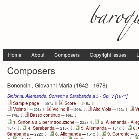
Home
About
Composers
Copyright Issues
L
Composers
Bononcini, Giovanni Maria (1642 - 1678)
Sinfonia, Allemande, Correnti e Sarabande a 5 - Op. V [1671]
⇩
⇩
Sample page
Score
— 557x
— 246x
Violino I
Violino II
Alto Viola
V
⇩
⇩
⇩
— 203x
,
— 204x
,
— 155x
,
Basso continuo
⇩
⇩
— 178x
,
— 166x
⇩
1. Sinfonia a 5 per introduzione
2. Allemanda - Alle
— 222x
,
⇩
⇩
⇩
4. Sarabanda
5. Allemanda
6.
154x
,
— 216x
,
— 154x
,
⇩
⇩
Sarabanda
8. Allemanda
9. Corrente
— 222x
,
— 151x
,
— 2