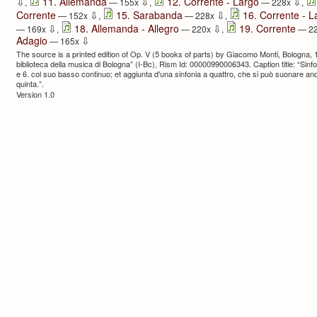
⇩
⇩
⇩
11. Allemanda
12. Corrente - Largo
,
— 155x
,
— 228x
,
⇩
⇩
Corrente
15. Sarabanda
16. Corrente - L
— 152x
,
— 228x
,
⇩
⇩
18. Allemanda - Allegro
19. Corrente
— 169x
,
— 220x
,
— 2
⇩
Adagio
— 165x
The source is a printed edition of Op. V (5 books of parts) by Giacomo Monti, Bologna, 
biblioteca della musica di Bologna” (I-Bc), Rism Id: 00000990006343. Caption title: “Sinf
e 6. col suo basso continuo; et aggiunta d'una sinfonia a quattro, che si può suonare ancor
quinta.”.
Version 1.0