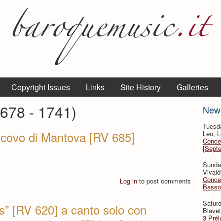
Copyright Issues
Links
Site History
Galleries
1678 - 1741)
New
Tuesda
scovo di Mantova [RV 685]
Leo, L
Concer
[Sept
Sunda
Vivald
Concer
Log in
to post comments
Basso
Saturd
s” [RV 620] a canto solo con
Blavet
3 Prél