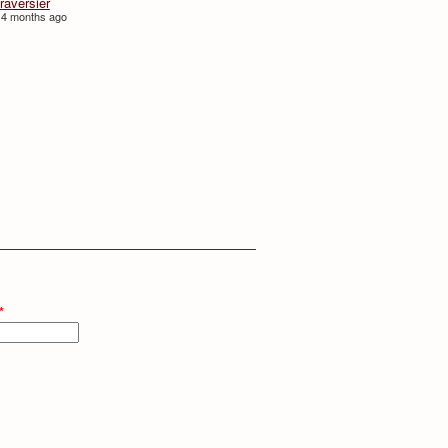
traversièr
 4 months ago
*