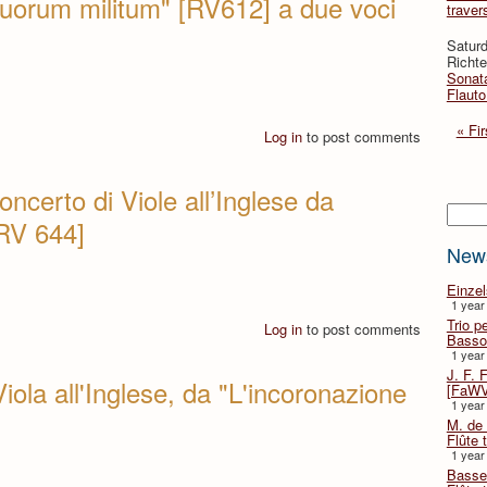
tuorum militum" [RV612] a due voci
traver
Saturd
Richte
Sonata
Flauto
« Fir
Log in
to post comments
oncerto di Viole all’Inglese da
Searc
[RV 644]
New
Einze
1 year
Trio p
Log in
to post comments
Basso
1 year
J. F. 
ola all'Inglese, da "L'incoronazione
[FaWV
1 year
M. de 
Flûte t
1 year
Basse 