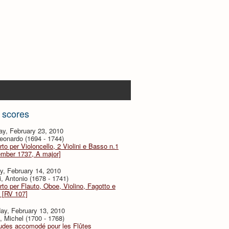
 scores
y, February 23, 2010
eonardo (1694 - 1744)
to per Violoncello, 2 Violini e Basso n.1
ember 1737, A major]
y, February 14, 2010
i, Antonio (1678 - 1741)
to per Flauto, Oboe, Violino, Fagotto e
 [RV 107]
ay, February 13, 2010
, Michel (1700 - 1768)
udes accomodé pour les Flûtes