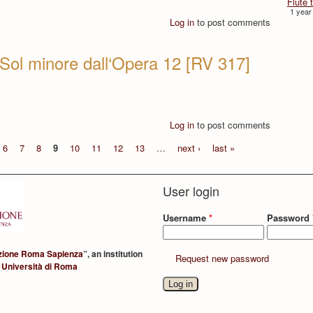
Flûte 
1 year
Log in
to post comments
 Sol minore dall‘Opera 12 [RV 317]
Log in
to post comments
6
7
8
9
10
11
12
13
…
next ›
last »
User login
Username
*
Password
zione Roma Sapienza
”, an institution
Request new password
 Università di Roma