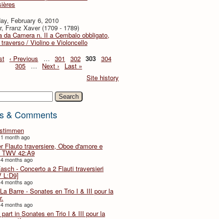
sières
ay, February 6, 2010
r, Franz Xaver (1709 - 1789)
 da Camera n. II a Cembalo obbligato,
 traverso / Violino e Violoncello
st
‹ Previous
…
301
302
303
304
305
…
Next ›
Last »
Site history
h
s & Comments
lstimmen
 1 month ago
er Flauto traversiere, Oboe d'amore e
 TWV 42:A9
 4 months ago
Fasch - Concerto a 2 Flauti traversieri
 L:D9]
 4 months ago
La Barre - Sonates en Trio I & III pour la
r.
 4 months ago
part in Sonates en Trio I & III pour la