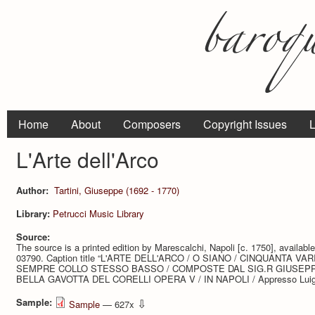
Home
About
Composers
Copyright Issues
L
L'Arte dell'Arco
Author:
Tartini, Giuseppe (1692 - 1770)
Library:
Petrucci Music Library
Source:
The source is a printed edition by Marescalchi, Napoli [c. 1750], availabl
03790. Caption title “L'ARTE DELL'ARCO / O SIANO / CINQUANTA VAR
SEMPRE COLLO STESSO BASSO / COMPOSTE DAL SIG.R GIUSEPPE 
BELLA GAVOTTA DEL CORELLI OPERA V / IN NAPOLI / Appresso Luigi M
Sample:
⇩
Sample
— 627x