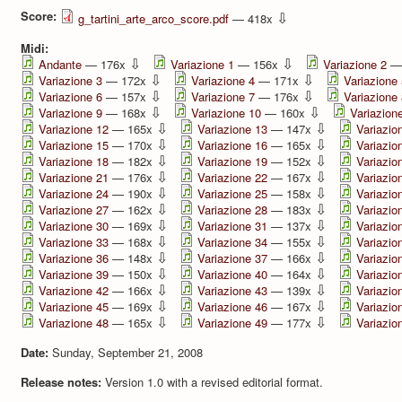
Score:
⇩
g_tartini_arte_arco_score.pdf
— 418x
Midi:
⇩
⇩
Andante
— 176x
Variazione 1
— 156x
Variazione 2
—
⇩
⇩
Variazione 3
— 172x
Variazione 4
— 171x
Variazione
⇩
⇩
Variazione 6
— 157x
Variazione 7
— 176x
Variazione
⇩
⇩
Variazione 9
— 168x
Variazione 10
— 160x
Variazion
⇩
⇩
Variazione 12
— 165x
Variazione 13
— 147x
Variazio
⇩
⇩
Variazione 15
— 170x
Variazione 16
— 165x
Variazio
⇩
⇩
Variazione 18
— 182x
Variazione 19
— 152x
Variazio
⇩
⇩
Variazione 21
— 176x
Variazione 22
— 167x
Variazio
⇩
⇩
Variazione 24
— 190x
Variazione 25
— 158x
Variazio
⇩
⇩
Variazione 27
— 162x
Variazione 28
— 183x
Variazio
⇩
⇩
Variazione 30
— 169x
Variazione 31
— 137x
Variazio
⇩
⇩
Variazione 33
— 168x
Variazione 34
— 155x
Variazio
⇩
⇩
Variazione 36
— 148x
Variazione 37
— 166x
Variazio
⇩
⇩
Variazione 39
— 150x
Variazione 40
— 164x
Variazio
⇩
⇩
Variazione 42
— 166x
Variazione 43
— 139x
Variazio
⇩
⇩
Variazione 45
— 169x
Variazione 46
— 167x
Variazio
⇩
⇩
Variazione 48
— 165x
Variazione 49
— 177x
Variazio
Date:
Sunday, September 21, 2008
Release notes:
Version 1.0 with a revised editorial format.