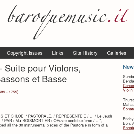
Copyright Issues
Links
Site History
Galleries
 Suite pour Violons,
New
Bassons et Basse
Sunda
Benda,
Concer
Violin
689 - 1755)
Thurs
Mahaut
Sonata
PHNIS ET CHLOE’ / PASTORALE, / REPRESENTE’E / … / Le Jeudi
Friday
/ PAR / M.r BOISMORTIER / OEuvre centdeuxieme / …”,
Bon, A
bed all the 30 instrumental pieces of the Pastorale in form of a
Sonata