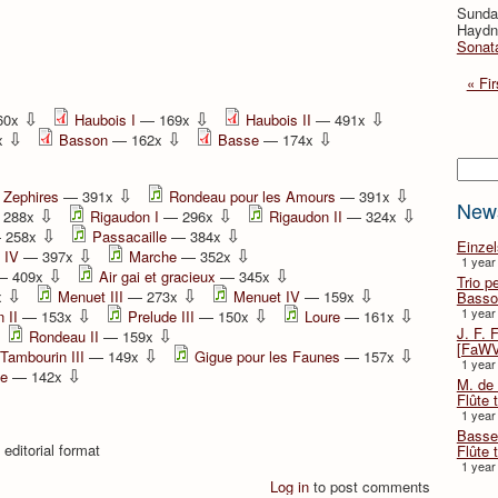
Sunda
Haydn,
Sonata
« Fir
⇩
⇩
⇩
60x
Haubois I
— 169x
Haubois II
— 491x
⇩
⇩
⇩
x
Basson
— 162x
Basse
— 174x
Searc
⇩
⇩
s Zephires
— 391x
Rondeau pour les Amours
— 391x
New
⇩
⇩
⇩
288x
Rigaudon I
— 296x
Rigaudon II
— 324x
⇩
⇩
 258x
Passacaille
— 384x
Einze
⇩
⇩
 IV
— 397x
Marche
— 352x
1 year
⇩
⇩
 409x
Air gai et gracieux
— 345x
Trio p
⇩
⇩
⇩
x
Menuet III
— 273x
Menuet IV
— 159x
Basso
⇩
⇩
⇩
1 year
 II
— 153x
Prelude III
— 150x
Loure
— 161x
⇩
J. F. 
Rondeau II
— 159x
[FaWV
⇩
⇩
Tambourin III
— 149x
Gigue pour les Faunes
— 157x
1 year
⇩
e
— 142x
M. de 
Flûte t
1 year
Basse 
 editorial format
Flûte 
1 year
Log in
to post comments