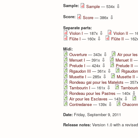
Sample:
⇩
Sample
— 534x
Score:
⇩
Score
— 386x
Separate parts:
⇩
Violon I
— 187x
Violon II
— 1
⇩
Flûte I
— 160x
Flûte II
— 162
Midi:
⇩
Ouverture
— 343x
Air pour le
⇩
Menuet I
— 391x
Menuet II
— 
⇩
Prelude I
— 424x
Prelude II
—
⇩
Rigaudon III
— 361x
Rigaudon
⇩
Musette I
— 285x
Musette II
—
Rondeau gai pour les Matelots
— 357
⇩
Tambourin I
— 161x
Tambourin
⇩
Rondeau pour les Pastres
— 140x
⇩
Air pour les Esclaves
— 143x
⇩
Contredanse
— 139x
Chaconn
Date:
Friday, September 9, 2011
Release notes:
Version 1.0 with a revised