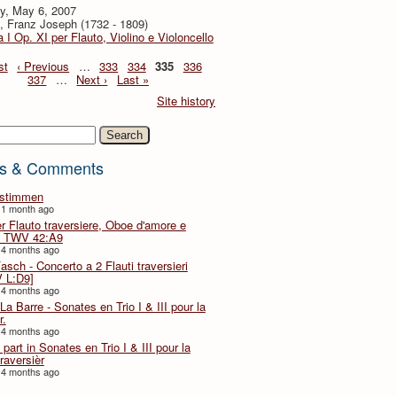
y, May 6, 2007
 Franz Joseph (1732 - 1809)
 I Op. XI per Flauto, Violino e Violoncello
st
‹ Previous
…
333
334
335
336
337
…
Next ›
Last »
Site history
h
s & Comments
lstimmen
 1 month ago
er Flauto traversiere, Oboe d'amore e
 TWV 42:A9
 4 months ago
Fasch - Concerto a 2 Flauti traversieri
 L:D9]
 4 months ago
La Barre - Sonates en Trio I & III pour la
r.
 4 months ago
part in Sonates en Trio I & III pour la
traversièr
 4 months ago