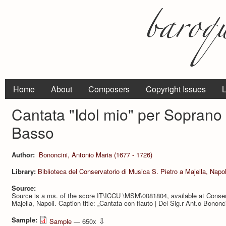
Home
About
Composers
Copyright Issues
L
Cantata "Idol mio" per Soprano
Basso
Author:
Bononcini, Antonio Maria (1677 - 1726)
Library:
Biblioteca del Conservatorio di Musica S. Pietro a Majella, Napol
Source:
Source is a ms. of the score IT\ICCU \MSM\0081804, available at Conser­
Majella, Napoli. Caption title: „Cantata con flauto | Del Sig.r Ant.o Bononci
Sample:
⇩
Sample
— 650x