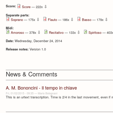
Score:
⇩
Score
— 222x
Separate parts:
⇩
⇩
⇩
Soprano
— 175x
Flauto
— 186x
Basso
— 179x
Midi:
⇩
⇩
Amoroso
— 378x
Recitativo
— 133x
Spiritoso
— 403
Date:
Wednesday, December 24, 2014
Release notes:
Version 1.0
News & Comments
A. M. Bononcini - Il tempo in chiave
Fri, 01/02/2015 - 09:35
—
Mario Bolognani
This is an urtext transcription. Time is 2/4 in the last movement, even if 