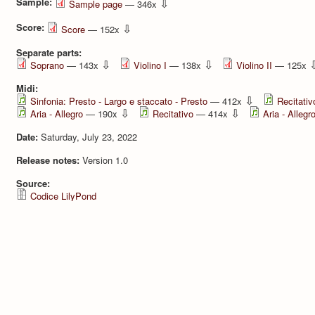
Sample:
⇩
Sample page
— 346x
Score:
⇩
Score
— 152x
Separate parts:
⇩
⇩
Soprano
— 143x
Violino I
— 138x
Violino II
— 125x
Midi:
⇩
Sinfonia: Presto - Largo e staccato - Presto
— 412x
Recitativ
⇩
⇩
Aria - Allegro
— 190x
Recitativo
— 414x
Aria - Allegr
Date:
Saturday, July 23, 2022
Release notes:
Version 1.0
Source:
Codice LilyPond