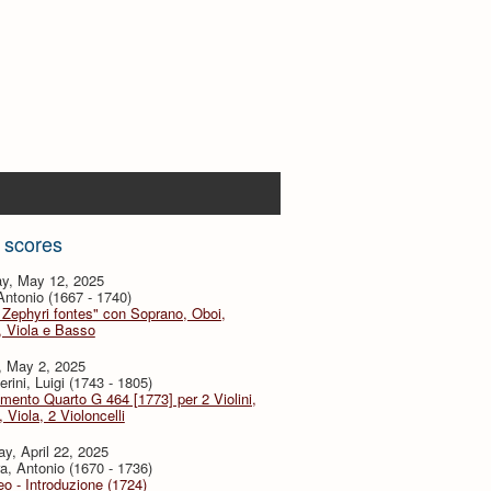
 scores
y, May 12, 2025
 Antonio (1667 - 1740)
 Zephyri fontes" con Soprano, Oboi,
i, Viola e Basso
, May 2, 2025
rini, Luigi (1743 - 1805)
imento Quarto G 464 [1773] per 2 Violini,
, Viola, 2 Violoncelli
y, April 22, 2025
a, Antonio (1670 - 1736)
eo - Introduzione (1724)