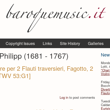
Copyright Issues
Links
Site History
Galleries
hilipp (1681 - 1767)
New
Monda
e per 2 Flauti traversieri, Fagotto, 2
Lotti,
"Chari
 [TWV 53:G1]
Violin
Friday
Bocche
Divert
Flauto
Log in
to post comments
Tuesda
Caldar
Eurist