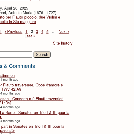
, April 20, 2025
ari, Antonio Maria (1676 - 1727)
to per Flauto piccolo, due Violini e
cello in Sib maggiore
t
‹ Previous
1
2
3
4
5
…
Next ›
Last »
Site history
h
s & Comments
lstimmen
 1 month ago
er Flauto traversiere, Oboe d'amore e
 TWV 42:A9
 4 months ago
Fasch - Concerto a 2 Flauti traversieri
 L:D9]
 4 months ago
La Barre - Sonates en Trio I & III pour la
r.
 4 months ago
part in Sonates en Trio I & III pour la
traversièr