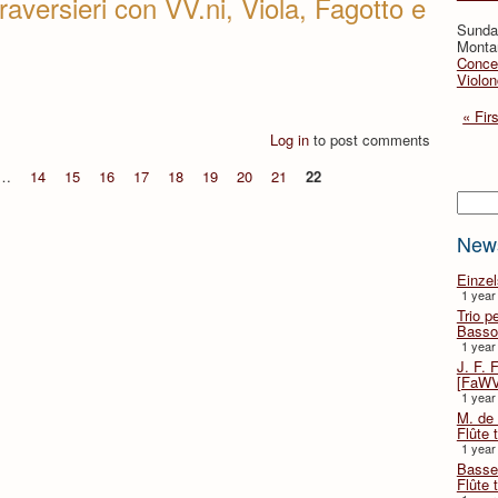
raversieri con VV.ni, Viola, Fagotto e
Sunday
Montan
Concer
Violon
« Firs
Log in
to post comments
…
14
15
16
17
18
19
20
21
22
Searc
New
Einze
1 year
Trio p
Basso
1 year
J. F. 
[FaWV
1 year
M. de 
Flûte t
1 year
Basse 
Flûte 