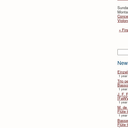
Sunday
Montan
Concer
Violon
« Firs
Searc
New
Einze
1 year
Trio p
Basso
1 year
J. F. 
[FaWV
1 year
M. de 
Flûte t
1 year
Basse 
Flûte 