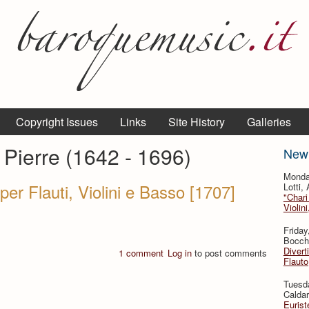
Copyright Issues
Links
Site History
Galleries
, Pierre (1642 - 1696)
New
Monda
per Flauti, Violini e Basso [1707]
Lotti,
"Chari
Violin
Friday
Bocche
Divert
1 comment
Log in
to post comments
Flauto
Tuesda
Caldar
Eurist