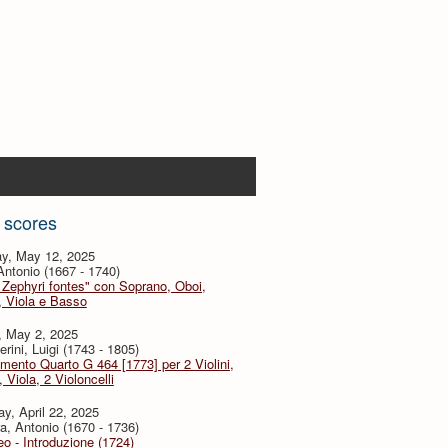
 scores
y, May 12, 2025
 Antonio (1667 - 1740)
 Zephyri fontes" con Soprano, Oboi,
i, Viola e Basso
, May 2, 2025
rini, Luigi (1743 - 1805)
imento Quarto G 464 [1773] per 2 Violini,
, Viola, 2 Violoncelli
y, April 22, 2025
a, Antonio (1670 - 1736)
eo - Introduzione (1724)