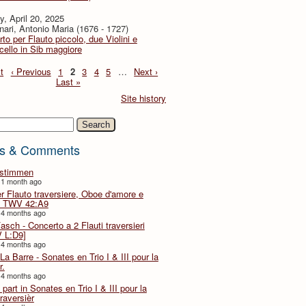
, April 20, 2025
ari, Antonio Maria (1676 - 1727)
to per Flauto piccolo, due Violini e
cello in Sib maggiore
t
‹ Previous
1
2
3
4
5
…
Next ›
Last »
Site history
h
s & Comments
lstimmen
 1 month ago
er Flauto traversiere, Oboe d'amore e
 TWV 42:A9
 4 months ago
Fasch - Concerto a 2 Flauti traversieri
 L:D9]
 4 months ago
La Barre - Sonates en Trio I & III pour la
r.
 4 months ago
part in Sonates en Trio I & III pour la
traversièr