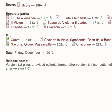
Score:
⇩
Score
— 199x
Separate parts:
⇩
⇩
I Flûte allemande
— 163x
II Flûte allemande
— 163x
⇩
⇩
II Violon
— 161x
Basse de Violon à 5 cordes
— 171x
⇩
⇩
Théorbe
— 177x
Clavecin
— 168x
Midi:
⇩
Grave
— 298x
Recit de la Viole, Sarabande, Recit de la Bass
⇩
⇩
Gavotte, Gigue, Passacaille
— 262x
Chaconne
— 221x
Date:
Friday, December 14, 2012
Release notes:
Version 1.2 gives a revised editorial format after version 1.1 (correction of 
after version 1.0).