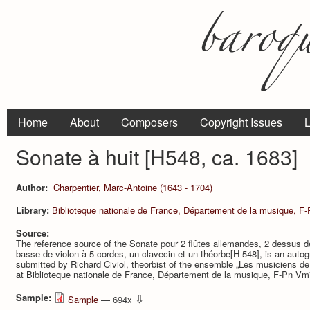
Home
About
Composers
Copyright Issues
L
Sonate à huit [H548, ca. 1683]
Author:
Charpentier, Marc-Antoine (1643 - 1704)
Library:
Biblioteque nationale de France, Département de la musique, F
Source:
The reference source of the Sonate pour 2 flûtes allemandes, 2 dessus d
basse de violon à 5 cordes, un clavecin et un théorbe[H 548], is an autog
submitted by Richard Civiol, theorbist of the en­semble „Les musi­ciens d
at Biblioteque nationale de France, Département de la musique, F-Pn Vm
Sample:
⇩
Sample
— 694x