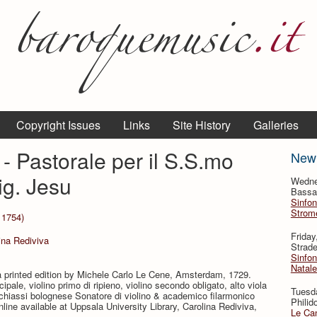
Copyright Issues
Links
Site History
Galleries
 - Pastorale per il S.S.mo
New
ig. Jesu
Wedne
Bassan
Sinfon
Strome
 1754)
Frida
ina Rediviva
Strade
Sinfon
Natale
a printed edition by Michele Carlo Le Cene, Amsterdam, 1729.
ncipale, violino primo di ripieno, violino secondo obligato, alto viola
Tuesd
chiassi bolognese Sonatore di violino & academico filarmonico
Philid
line available at Uppsala University Library, Carolina Rediviva,
Le Can