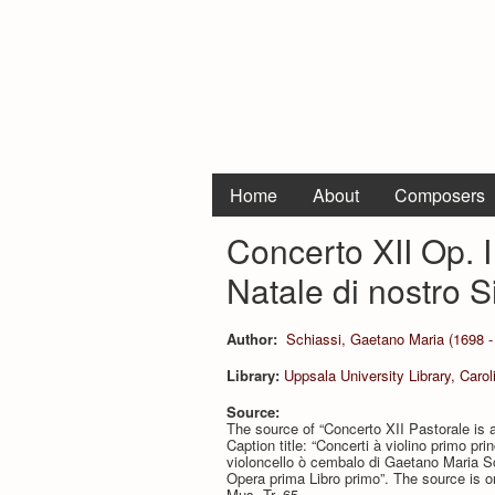
Home
About
Composers
Concerto XII Op. I
Natale di nostro S
Author:
Schiassi, Gaetano Maria (1698 -
Library:
Uppsala University Library, Carol
Source:
The source of “Concerto XII Pastorale is 
Caption title: “Concerti à violino primo pri
violoncello ò cembalo di Gaetano Maria S
Opera prima Libro primo”. The source is on
Mus. Tr. 65.