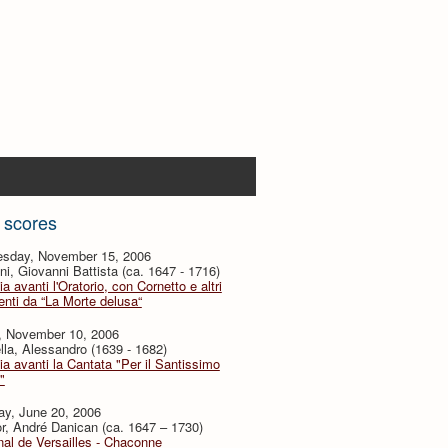
 scores
sday, November 15, 2006
i, Giovanni Battista (ca. 1647 - 1716)
ia avanti l'Oratorio, con Cornetto e altri
nti da “La Morte delusa“
y, November 10, 2006
lla, Alessandro (1639 - 1682)
ia avanti la Cantata "Per il Santissimo
"
ay, June 20, 2006
or, André Danican (ca. 1647 – 1730)
al de Versailles - Chaconne