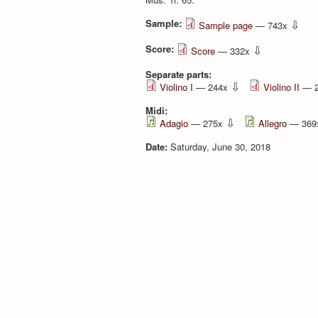
Sample:
⇩
Sample page
— 743x
Score:
⇩
Score
— 332x
Separate parts:
⇩
Violino I
— 244x
Violino II
— 
Midi:
⇩
Adagio
— 275x
Allegro
— 36
Date:
Saturday, June 30, 2018