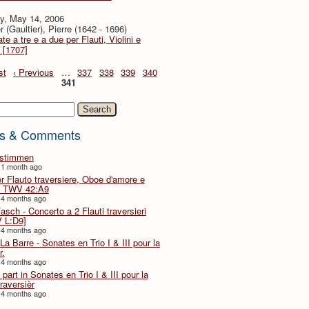
y, May 14, 2006
r (Gaultier), Pierre (1642 - 1696)
te a tre e a due per Flauti, Violini e
 [1707]
st
‹ Previous
…
337
338
339
340
341
h
s & Comments
lstimmen
 1 month ago
er Flauto traversiere, Oboe d'amore e
 TWV 42:A9
 4 months ago
Fasch - Concerto a 2 Flauti traversieri
 L:D9]
 4 months ago
La Barre - Sonates en Trio I & III pour la
r.
 4 months ago
part in Sonates en Trio I & III pour la
traversièr
 4 months ago