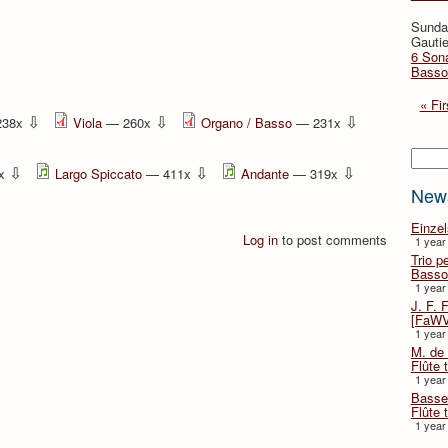
Sunda
Gautie
6 Sona
Basso
« Fir
⇩
⇩
⇩
238x
Viola
— 260x
Organo / Basso
— 231x
Searc
⇩
⇩
⇩
9x
Largo Spiccato
— 411x
Andante
— 319x
New
Einze
Log in
to post comments
1 year
Trio p
Basso
1 year
J. F. 
[FaWV
1 year
M. de 
Flûte t
1 year
Basse 
Flûte 
1 year