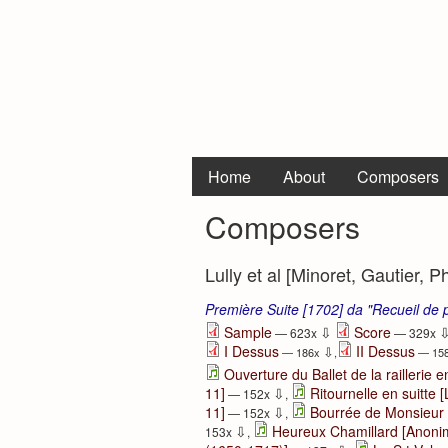
Home
About
Composers
Composers
Lully et al [Minoret, Gautier, Phi
Première Suite [1702] da "Recueil de 
⇩
Sample
Score
— 623x
— 329x
I Dessus
II Dessus
⇩
— 186x
,
— 15
Ouverture du Ballet de la raillerie 
⇩
11]
Ritournelle en suitte 
— 152x
,
⇩
11]
Bourrée de Monsieur 
— 152x
,
⇩
Heureux Chamillard [Anoni
153x
,