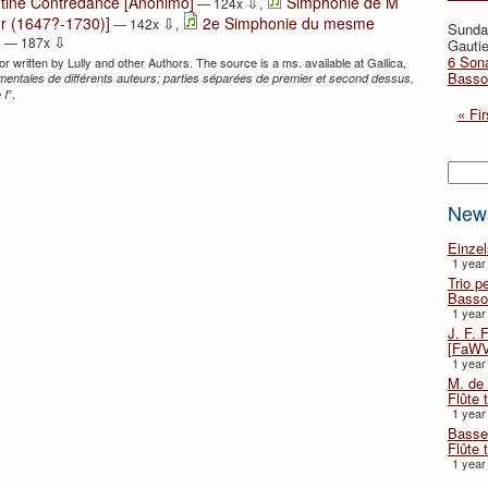
⇩
ntine Contredance [Anonimo]
Simphonie de M
— 124x
,
⇩
dor (1647?-1730)]
2e Simphonie du mesme
— 142x
,
Sunda
⇩
]
— 187x
Gautie
6 Sona
r written by Lully and other Authors. The source is a ms. available at Gallica,
Basso
mentales de différents auteurs; parties séparées de premier et second dessus,
”.
 I
« Fir
Searc
New
Einze
1 year
Trio p
Basso
1 year
J. F. 
[FaWV
1 year
M. de 
Flûte t
1 year
Basse 
Flûte 
1 year