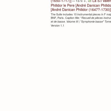
⇩
(1650-1717)]
La S.t Vale
— 137x
,
Philidor le Pere [André Danican Phili
[André Danican Philidor (1647?-1730)
The Suite includes 10 instrumental pieces in F majo
BNF, Paris. Caption title: “
Recueil de pièces instru
et de basse. Volume III | "Symphonie basse" Tome
Version 1.1