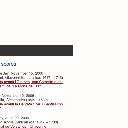
 scores
sday, November 15, 2006
i, Giovanni Battista (ca. 1647 - 1716)
ia avanti l'Oratorio, con Cornetto e altri
nti da “La Morte delusa“
y, November 10, 2006
lla, Alessandro (1639 - 1682)
ia avanti la Cantata "Per il Santissimo
"
ay, June 20, 2006
or, André Danican (ca. 1647 – 1730)
al de Versailles - Chaconne