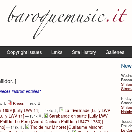
Copyright Issues
Links
Site History
Galleries
New
Wedne
lidor..]
Bassan
Sinfon
Strome
pièces instrumentales"
⇩
Frida
Strade
Basse
⇩
⇩
8x
,
— 197x
Sinfon
⇩
en 1659 [Lully LWV 11]
La trivelinade [Lully LWV
— 144x
,
Natale
⇩
[Lully LWV 11]
Sarabande en suitte [Lully LWV
— 134x
,
Tuesd
Philidor Le Pere [André Danican Philidor (1647?-1730)]
—
Philid
⇩
mo]
Trio de m.r Minoret [Guillaume Minoret
— 148x
,
Le Can