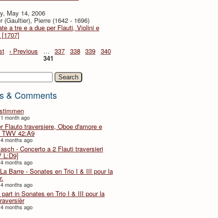
y, May 14, 2006
r (Gaultier), Pierre (1642 - 1696)
te a tre e a due per Flauti, Violini e
 [1707]
st
‹ Previous
…
337
338
339
340
341
h
s & Comments
lstimmen
 1 month ago
er Flauto traversiere, Oboe d'amore e
 TWV 42:A9
 4 months ago
Fasch - Concerto a 2 Flauti traversieri
 L:D9]
 4 months ago
La Barre - Sonates en Trio I & III pour la
r.
 4 months ago
part in Sonates en Trio I & III pour la
traversièr
 4 months ago