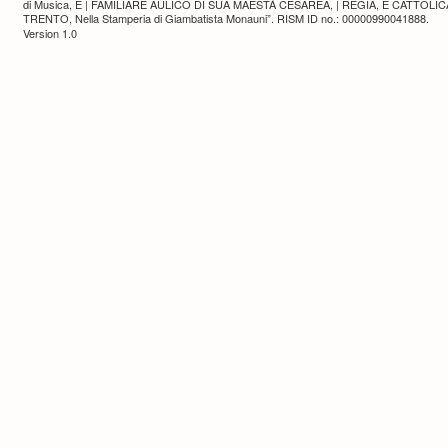
di Musica, E | FAMILIARE AULICO DI SUA MAESTÁ CESAREA, | REGIA, E CATTOLICA. |
TRENTO, Nella Stamperia di Giambatista Monauni”. RISM ID no.: 00000990041888.
Version 1.0