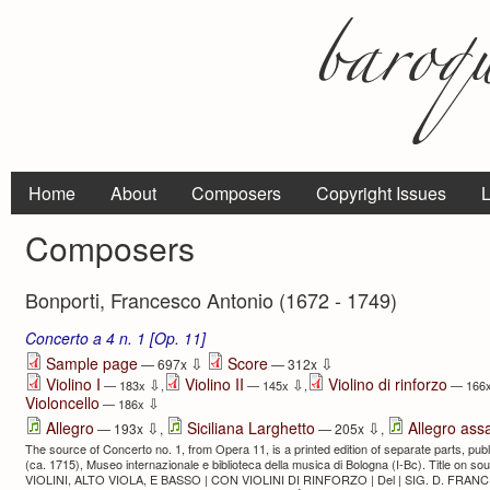
Home
About
Composers
Copyright Issues
L
Composers
Bonporti, Francesco Antonio (1672 - 1749)
Concerto a 4 n. 1 [Op. 11]
⇩
⇩
Sample page
Score
— 697x
— 312x
Violino I
Violino II
Violino di rinforzo
⇩
⇩
— 183x
,
— 145x
,
— 166
Violoncello
⇩
— 186x
⇩
⇩
Allegro
Siciliana Larghetto
Allegro assa
— 193x
,
— 205x
,
The source of Concerto no. 1, from Opera 11, is a printed edition of separate parts, pu
(ca. 1715), Museo internazionale e biblioteca della musica di Bologna (I-Bc). Title 
VIOLINI, ALTO VIOLA, E BASSO | CON VIOLINI DI RINFORZO | Del | SIG. D. FRA